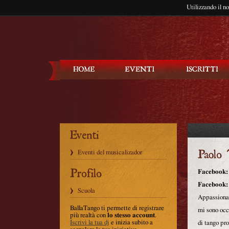
Utilizzando il n
Balla Tango
Eventi del musicalizador
Facebook:
Facebook:
Scuola
Appassionat
BallaTango ti permette di registrare
mi sono occ
più realtà con
lo stesso account
.
Iscrivi la tua dj
e inizia subito a
di tango pr