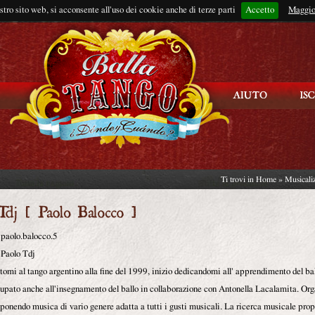
ostro sito web, si acconsente all'uso dei cookie anche di terze parti
Accetto
Rimani connes
Maggio
Ti trovi in
Home
»
Musicali
paolo.balocco.5
Paolo Tdj
omi al tango argentino alla fine del 1999, inizio dedicandomi all' apprendimento del ba
upato anche all'insegnamento del ballo in collaborazione con Antonella Lacalamita. Org
oponendo musica di vario genere adatta a tutti i gusti musicali. La ricerca musicale pro