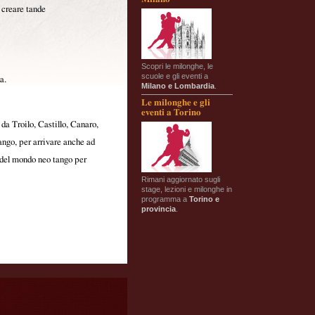
 creare tande
Scopri le milonghe, le
scuole e gli eventi a
a.
Milano e Lombardia
.
Le milonghe e gli
eventi a Torino
da Troilo, Castillo, Canaro,
ango, per arrivare anche ad
 del mondo neo tango per
Rimani aggiornato sugli
stage, lezioni e milonghe in
programma a
Torino e
provincia
.