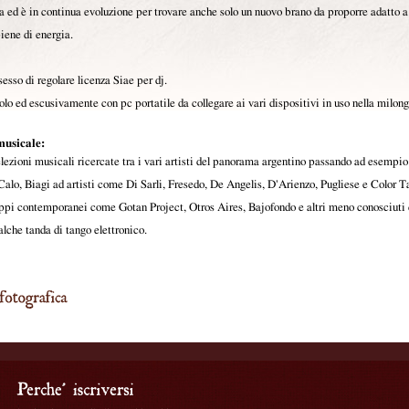
a ed è in continua evoluzione per trovare anche solo un nuovo brano da proporre adatto a
piene di energia.
esso di regolare licenza Siae per dj.
o ed escusivamente con pc portatile da collegare ai vari dispositivi in uso nella milong
musicale:
ezioni musicali ricercate tra i vari artisti del panorama argentino passando ad esempio 
Calo, Biagi ad artisti come Di Sarli, Fresedo, De Angelis, D'Arienzo, Pugliese e Color T
ruppi contemporanei come Gotan Project, Otros Aires, Bajofondo e altri meno conosciuti
lche tanda di tango elettronico.