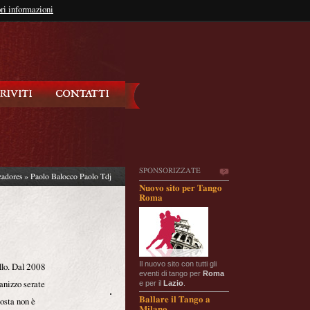
so?
ri informazioni
oppure
Iscriviti
SPONSORIZZATE
zadores
» Paolo Balocco Paolo Tdj
Nuovo sito per Tango
Roma
Il nuovo sito con tutti gli
llo. Dal 2008
eventi di tango per
Roma
e per il
Lazio
.
anizzo serate
Ballare il Tango a
posta non è
Milano