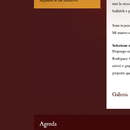
segnalare le tue iniziative.
mai la stess
ballabili e 
Sono in poss
Mi muovo sol
Selezione 
Propongo sel
Rodriguez, 
artisti e g
proporre qua