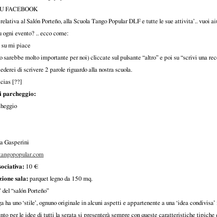
SU FACEBOOK
elativa al Salón Porteño, alla Scuola Tango Popular DLF e tutte le sue attivita’.. vuoi ai
u ogni evento? .. ecco come:
e su mi piace
o sarebbe molto importante per noi) cliccate sul pulsante “altro” e poi su “scrivi una re
hiederei di scrivere 2 parole riguardo alla nostra scuola.
cias [??]
i parcheggio:
heggio
a Gasperini
angopopular.com
sociativa:
10 €
ione sala:
parquet legno da 150 mq.
a’ del “salón Porteño”
 ha uno ‘stile’, ognuno originale in alcuni aspetti e appartenente a una ‘idea condivisa’ in
o per le idee di tutti la serata si presenterà sempre con queste caratteristiche tipiche 