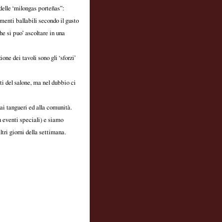
delle ‘milongas porteñas”:
enti ballabili secondo il gusto
he si puo’ ascoltare in una
one dei tavoli sono gli ‘sforzi’
ti del salone, ma nel dubbio ci
 ai tangueri ed alla comunità.
 eventi speciali) e siamo
ltri giorni della settimana.