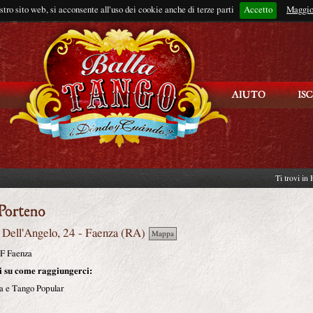
ostro sito web, si acconsente all'uso dei cookie anche di terze parti
Accetto
Rimani connes
Maggio
Ti trovi in
 Dell'Angelo, 24
-
Faenza
(
RA
)
Mappa
 Faenza
i su come raggiungerci:
a e Tango Popular