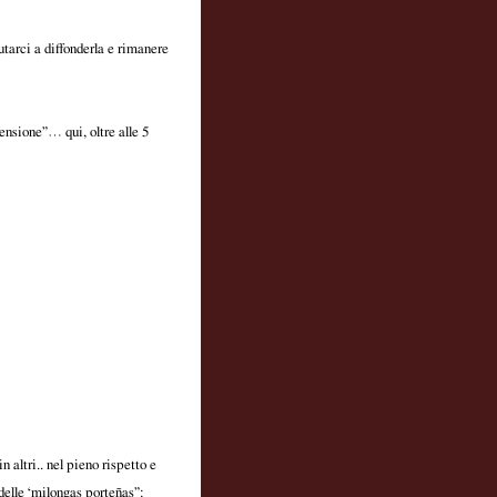
utarci a diffonderla e rimanere
censione”… qui, oltre alle 5
 altri.. nel pieno rispetto e
delle ‘milongas porteñas”: