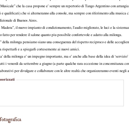
e Musicale” che la casa propone e’ sempre un repertorio di Tango Argentino con arrangiam
i e qualificati) che si alterneranno alla console, ma sempre con riferimento alla musica c
dizionale di Buenos Aires.
e Madera”, il nuovo impianto di condizionamento, l’audio migliorato, le luci e la sistemazi
fatto per rendere il salone quanto piu possibile confortevole e adatto alla milonga.
s” della milonga pensiamo siano una conseguenza del rispetto reciproco e delle accoglien
 rispettarli e a spiegarli cortesemente ai nuovi amici.
ita’ della milonga e’ un impegno importante, ma e’ anche alla base della idea di ‘servizio’
utti i venerdi da settembre a giugno (a parte qualche rara eccezione in concomitanza con
laborativi per divulgare e collaborare con le altre realtà che organizzeranno eventi negli a
sorizzati