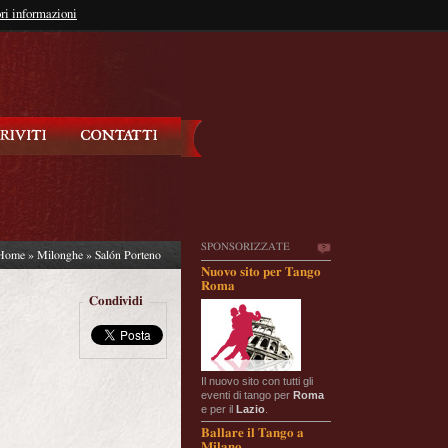
so?
ri informazioni
oppure
Iscriviti
SPONSORIZZATE
Home
»
Milonghe
» Salón Porteno
Nuovo sito per Tango
Roma
Condividi
Il nuovo sito con tutti gli
eventi di tango per
Roma
e per il
Lazio
.
Ballare il Tango a
Milano