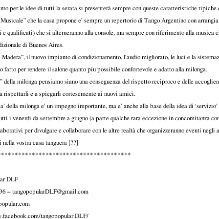
o per le idee di tutti la serata si presenterà sempre con queste caratteristiche tipiche 
e Musicale” che la casa propone e’ sempre un repertorio di Tango Argentino con arrangiam
i e qualificati) che si alterneranno alla console, ma sempre con riferimento alla musica c
dizionale di Buenos Aires.
e Madera”, il nuovo impianto di condizionamento, l’audio migliorato, le luci e la sistemazi
fatto per rendere il salone quanto piu possibile confortevole e adatto alla milonga.
s” della milonga pensiamo siano una conseguenza del rispetto reciproco e delle accoglien
 rispettarli e a spiegarli cortesemente ai nuovi amici.
ita’ della milonga e’ un impegno importante, ma e’ anche alla base della idea di ‘servizio’
utti i venerdi da settembre a giugno (a parte qualche rara eccezione in concomitanza con
laborativi per divulgare e collaborare con le altre realtà che organizzeranno eventi negli a
nella vostra casa tanguera [??]
***************************************
lar DLF
96 –
tangopopularDLF@gmail.com
opular.com
w.facebook.com/tangopopular.DLF/