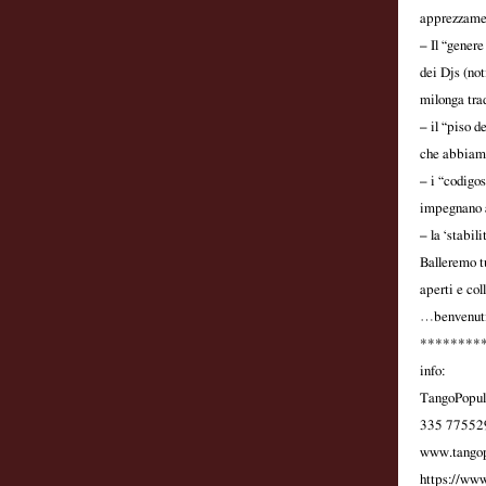
apprezzament
– Il “gener
dei Djs (not
milonga tra
– il “piso d
che abbiamo 
– i “codigo
impegnano a
– la ‘stabil
Balleremo t
aperti e col
…benvenuti 
********
info:
TangoPopu
335 77552
www.tangop
https://ww