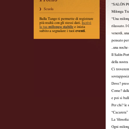
“SALÓN P
Scuola
Milonga Tra
Balla Tango ti permette di registrare
“Una milong
più realtà con gli stessi dati
.
Iscrivi
rilassato. I
la tua
milonga stabile
e inizia
subito a segnalare i tuoi
eventi
.
venerdi, una
pensato per 
..una noche 
Il Salón P
della nostr
Ci troverem
sovrapposizi
Dove? press
Come? dalle
e poi si bal
Per chi? le 
“Cacarera” 
La ‘filosofi
Ogni milonga