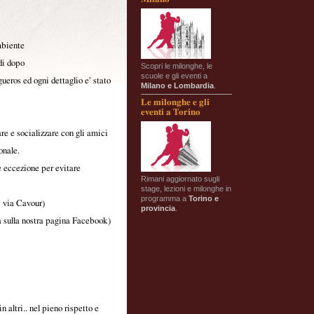
mbiente
rdi dopo
Scopri le milonghe, le
scuole e gli eventi a
ueros ed ogni dettaglio e’ stato
Milano e Lombardia
.
Le milonghe e gli
eventi a Torino
e socializzare con gli amici
onale.
eccezione per evitare
Rimani aggiornato sugli
stage, lezioni e milonghe in
programma a
Torino e
i via Cavour)
provincia
.
a sulla nostra pagina Facebook)
 altri.. nel pieno rispetto e