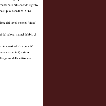
enti ballabili secondo il gusto
he si puo’ ascoltare in una
one dei tavoli sono gli ‘sforzi’
ti del salone, ma nel dubbio ci
 ai tangueri ed alla comunità.
 eventi speciali) e siamo
ltri giorni della settimana.