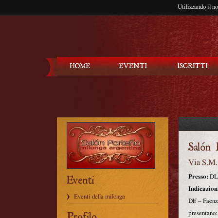
Utilizzando il n
Balla Tango
Via S.M.
Presso:
DLF
Indicazion
Eventi della milonga
Dlf – Faenz
presentano: