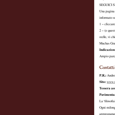
SEGUICI 
Una pagina r
informato s
1 – cliccar
2 – (e quest
stelle, vi c
Muchas Gra
Indicazion
Ampio parc
P.R.:
Andre
Sito:
www.t
Tessera as
Pavimentaz
La ‘filosofi
Ogni milonga
apprezzament