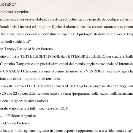
ORTEÑO”
dicional Argentina
a che nasce per essere stabile, autentica ed inclusiva, con rispetto dei codigos ed un a
 Grandi artisti invitati ed i migliori Dj che si alterneranno alla console animeranno, vene
 festa che nasce per essere normalmente speciale. I protagonisti della serata sono i Tang
renderli soddisfatti”
de Tango y Pasion al Salón Porteño..
orteño vi invita TUTTE LE SETTIMANE da SETTEMBRE a LUGLIO per studiare, ballare 
a Comunità Tanguera e con graditissimi ospiti del mondo tanghero nazionale ed internazi
o UN SABATO (tendenzialmente il primo del mese) e 3 VENRDI al mese salvo qualche 
oni con eventi importanti nel territorio.
o la sala teatro del DLF di Faenza in via S.M. dell’Angelo 24 (ingresso dal parcheggio d
 20 alle 22 spazio didattico con lezioni a tema (programma delle lezioni della settiman
la con i migliori musicalizadores.
serate sono aperte a tutti i soci tesserati DLF
… il Folklore Argentino
a’ del “salón Porteño”
 ha uno ‘stile’, ognuno originale in alcuni aspetti e appartenente a una ‘idea condivisa’ in