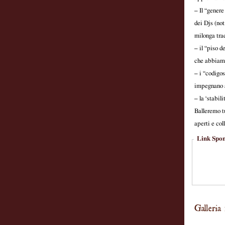
– Il “gener
dei Djs (not
milonga tra
– il “piso d
che abbiamo 
– i “codigo
impegnano a
– la ‘stabil
Balleremo t
aperti e col
Link Spon