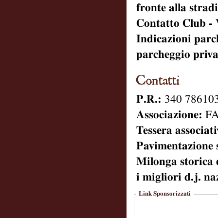
fronte alla stradi
Contatto Club - 
Indicazioni parc
parcheggio priva
P.R.:
340 786103
Associazione:
FA
Tessera associati
Pavimentazione 
Milonga storica d
i migliori d.j. n
Link Sponsorizzati