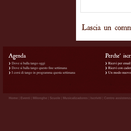
Dove si balla tango oggi
Ricevi per email g
Dove si balla tango questo fine settimana
Ricevi con caden
I corsi di tango in programma questa settimana
Un modo nuovo p
Home
|
Eventi
|
Milonghe
|
Scuole
|
Musicalizadores
|
Iscriviti
|
Centro assistenz