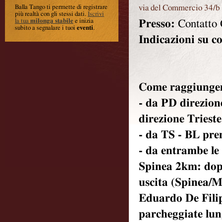
via del Commercio 34/b
Balla Tango ti permette di registrare
più realtà con gli stessi dati
.
Iscrivi
la tua
milonga stabile
e inizia
Presso:
Contatto 
subito a segnalare i tuoi
eventi
.
Indicazioni su c
Come raggiungerc
- da PD direzion
direzione Trieste
- da TS - BL pre
- da entrambe le 
Spinea 2km: dopo
uscita (Spinea/Ma
Eduardo De Filipp
parcheggiate lun