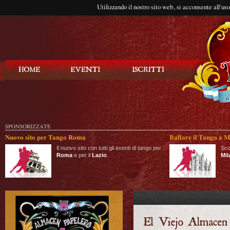
Utilizzando il nostro sito web, si acconsente all'us
Balla Tango
SPONSORIZZATE
Nuovo sito per Tango Roma
Ballare il Tango a M
Il nuovo sito con tutti gli eventi di tango per
Sco
Roma
e per il
Lazio
.
Mil