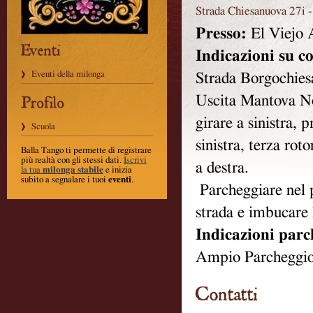
Strada Chiesanuova 27i
Presso:
El Viejo 
Indicazioni su c
Eventi della milonga
Strada Borgochies
Uscita Mantova No
girare a sinistra, 
Scuola
sinistra, terza rot
Balla Tango ti permette di registrare
più realtà con gli stessi dati
.
Iscrivi
a destra.
la tua
milonga stabile
e inizia
subito a segnalare i tuoi
eventi
.
Parcheggiare nel p
strada e imbucare l
Indicazioni parc
Ampio Parcheggio 