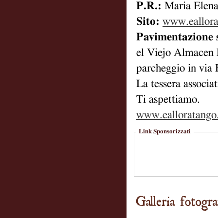
P.R.:
Maria Elen
Sito:
www.eallora
Pavimentazione 
el Viejo Almacen 
parcheggio in via 
La tessera associa
Ti aspettiamo.
www.ealloratango.
Link Sponsorizzati