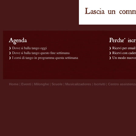
Dove si balla tango oggi
Ricevi per email g
Dove si balla tango questo fine settimana
Ricevi con caden
I corsi di tango in programma questa settimana
Un modo nuovo p
Home
|
Eventi
|
Milonghe
|
Scuole
|
Musicalizadores
|
Iscriviti
|
Centro assistenz