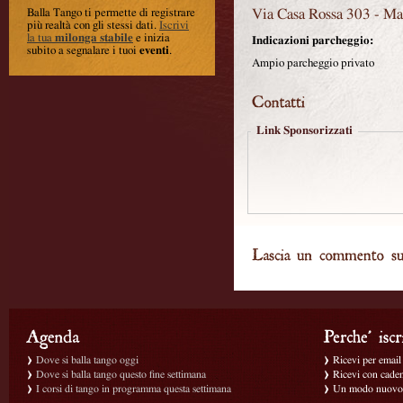
Via Casa Rossa 303
-
Ma
Balla Tango ti permette di registrare
più realtà con gli stessi dati
.
Iscrivi
la tua
milonga stabile
e inizia
Indicazioni parcheggio:
subito a segnalare i tuoi
eventi
.
Ampio parcheggio privato
Link Sponsorizzati
Dove si balla tango oggi
Ricevi per email g
Dove si balla tango questo fine settimana
Ricevi con caden
I corsi di tango in programma questa settimana
Un modo nuovo p