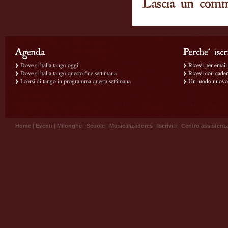
Dove si balla tango oggi
Ricevi per email g
Dove si balla tango questo fine settimana
Ricevi con caden
I corsi di tango in programma questa settimana
Un modo nuovo p
Home
|
Eventi
|
Milonghe
|
Scuole
|
Musicalizadores
|
Iscriviti
|
Centro assistenz