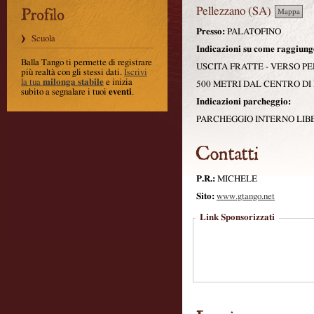
Pellezzano
(
SA
)
Mappa
Presso:
PALATOFINO
Scuola
Indicazioni su come raggiung
Balla Tango ti permette di registrare
USCITA FRATTE - VERSO P
più realtà con gli stessi dati
.
Iscrivi
la tua
milonga stabile
e inizia
500 METRI DAL CENTRO DI
subito a segnalare i tuoi
eventi
.
Indicazioni parcheggio:
PARCHEGGIO INTERNO LIB
P.R.:
MICHELE
Sito:
www.gtango.net
Link Sponsorizzati