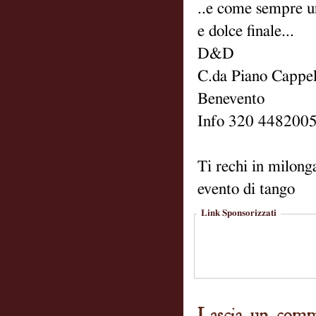
..e come sempre un 
e dolce finale...
D&D
C.da Piano Cappel
Benevento
Info 320 448200
Ti rechi in milong
evento di tango
Link Sponsorizzati