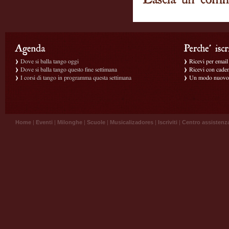
Dove si balla tango oggi
Ricevi per email g
Dove si balla tango questo fine settimana
Ricevi con caden
I corsi di tango in programma questa settimana
Un modo nuovo p
Home
|
Eventi
|
Milonghe
|
Scuole
|
Musicalizadores
|
Iscriviti
|
Centro assistenz