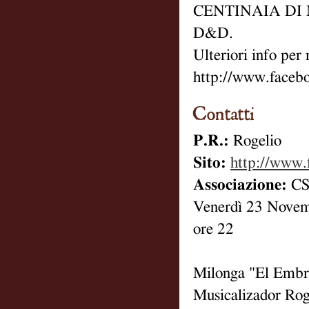
CENTINAIA DI 
D&D.
Ulteriori info per
http://www.face
P.R.:
Rogelio
Sito:
http://www.
Associazione:
CS
Venerdì 23 Nove
ore 22
Milonga "El Embr
Musicalizador Rog