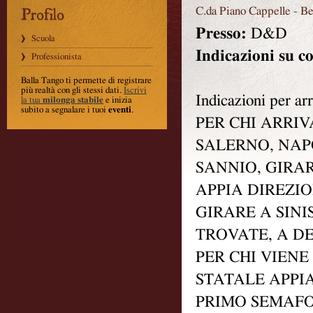
C.da Piano Cappelle
-
Be
Presso:
D&D
Scuola
Indicazioni su c
Professionista
Balla Tango ti permette di registrare
più realtà con gli stessi dati
.
Iscrivi
Indicazioni per ar
la tua
milonga stabile
e inizia
subito a segnalare i tuoi
eventi
.
PER CHI ARRI
SALERNO, NAP
SANNIO, GIRAR
APPIA DIREZI
GIRARE A SIN
TROVATE, A DE
PER CHI VIEN
STATALE APPIA
PRIMO SEMAFO