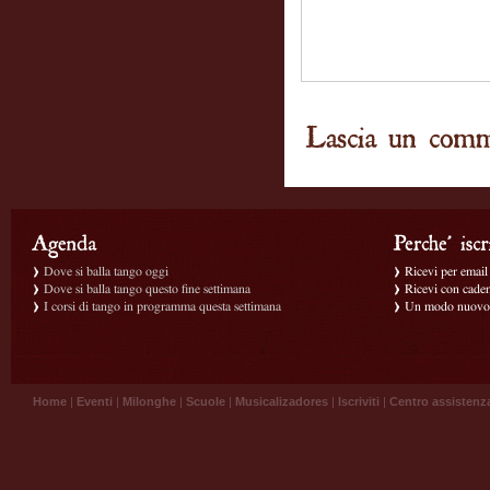
Dove si balla tango oggi
Ricevi per email g
Dove si balla tango questo fine settimana
Ricevi con caden
I corsi di tango in programma questa settimana
Un modo nuovo p
Home
|
Eventi
|
Milonghe
|
Scuole
|
Musicalizadores
|
Iscriviti
|
Centro assistenz