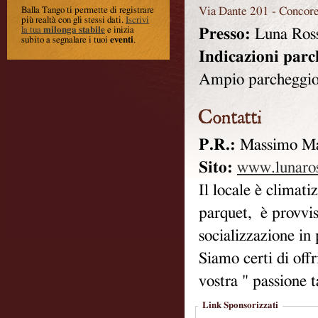
Via Dante 201
-
Concor
Balla Tango ti permette di registrare
più realtà con gli stessi dati
.
Iscrivi
la tua
milonga stabile
e inizia
Presso:
Luna Ros
subito a segnalare i tuoi
eventi
.
Indicazioni parc
Ampio parcheggi
P.R.:
Massimo Ma
Sito:
www.lunaros
Il locale è climati
parquet, è provvis
socializzazione in 
Siamo certi di offr
vostra " passione 
Link Sponsorizzati