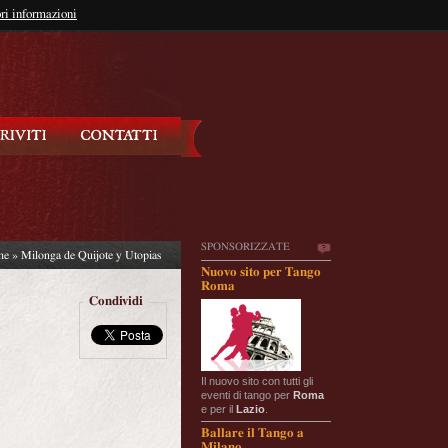
so?
ri informazioni
oppure
Iscriviti
SPONSORIZZATE
he
» Milonga de Quijote y Utopias
Nuovo sito per Tango
Roma
Condividi
Il nuovo sito con tutti gli
eventi di tango per
Roma
e per il
Lazio
.
Ballare il Tango a
Milano