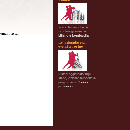
Scopri le milonghe, le
scuole e gli eventi a
Hernan Fassa.
Milano e Lombardia
.
Le milonghe e gli
eventi a Torino
Rimani aggiornato sugli
stage, lezioni e milonghe in
programma a
Torino e
provincia
.