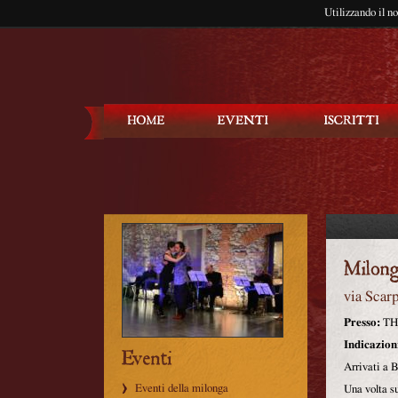
Utilizzando il n
Balla Tango
via Scar
Presso:
TH
Indicazion
Arrivati a B
Eventi della milonga
Una volta su