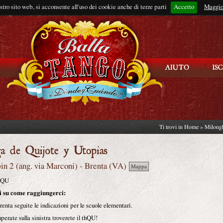
ostro sito web, si acconsente all'uso dei cookie anche di terze parti
Accetto
Rimani connes
Maggio
Ti trovi in
Home
»
Milong
pin 2 (ang. via Marconi)
-
Brenta
(
VA
)
Mappa
QU
i su come raggiungerci:
renta seguite le indicazioni per le scuole elementari.
perate sulla sinistra troverete il thQU!