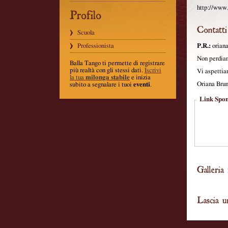
http://www.
Scuola
Professionista
P.R.:
oriana
Non perdiamo
Balla Tango ti permette di registrare
più realtà con gli stessi dati
.
Iscrivi
Vi aspetti
la tua
milonga stabile
e inizia
Oriana Bru
subito a segnalare i tuoi
eventi
.
Link Spon