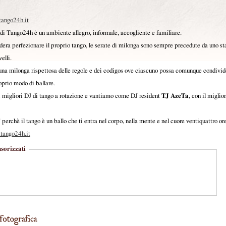
ango24h.it
di Tango24h è un ambiente allegro, informale, accogliente e familiare.
idera perfezionare il proprio tango, le serate di milonga sono sempre precedute da uno s
velli.
i una milonga rispettosa delle regole e dei codigos ove ciascuno possa comunque condivid
roprio modo di ballare.
 migliori DJ di tango a rotazione e vantiamo come DJ resident
TJ AzeTa
, con il miglio
erchè il tango è un ballo che ti entra nel corpo, nella mente e nel cuore ventiquattro ore
tango24h.it
sorizzati