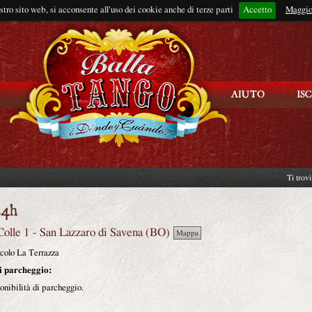
ostro sito web, si acconsente all'uso dei cookie anche di terze parti
Accetto
Rimani connes
Maggio
Ti trov
Colle 1
-
San Lazzaro di Savena
(
BO
)
Mappa
colo La Terrazza
i parcheggio:
nibilità di parcheggio.