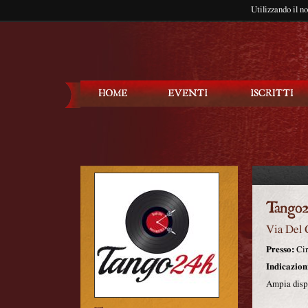
Utilizzando il n
Balla Tango
Via Del 
Presso:
Cir
Indicazion
Ampia dispo