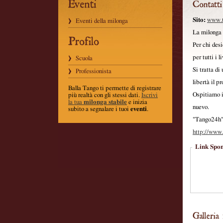
Sito:
www.t
Eventi della milonga
La milonga 
Per chi des
per tutti i li
Scuola
Si tratta d
Professionista
libertà il p
Balla Tango ti permette di registrare
Ospitiamo i
più realtà con gli stessi dati
.
Iscrivi
la tua
milonga stabile
e inizia
nuevo.
subito a segnalare i tuoi
eventi
.
"Tango24h" p
http://www.
Link Spon