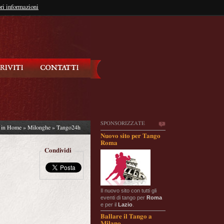
so?
ri informazioni
oppure
Iscriviti
SPONSORIZZATE
i in
Home
»
Milonghe
» Tango24h
Nuovo sito per Tango
Roma
Condividi
Il nuovo sito con tutti gli
eventi di tango per
Roma
e per il
Lazio
.
Ballare il Tango a
Milano