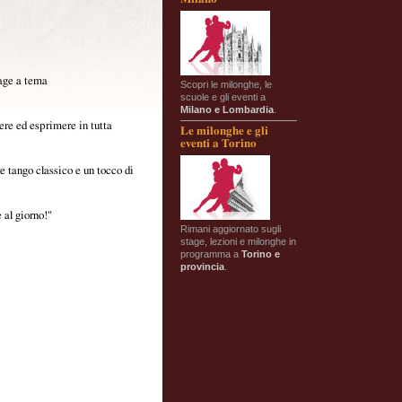
tage a tema
Scopri le milonghe, le
scuole e gli eventi a
Milano e Lombardia
.
ere ed esprimere in tutta
Le milonghe e gli
eventi a Torino
re tango classico e un tocco di
 al giorno!"
Rimani aggiornato sugli
stage, lezioni e milonghe in
programma a
Torino e
provincia
.