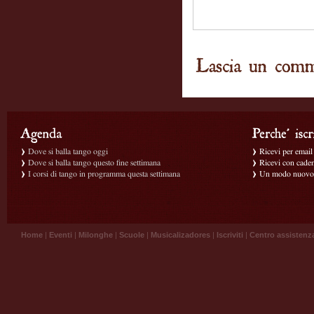
Dove si balla tango oggi
Ricevi per email g
Dove si balla tango questo fine settimana
Ricevi con caden
I corsi di tango in programma questa settimana
Un modo nuovo p
Home
|
Eventi
|
Milonghe
|
Scuole
|
Musicalizadores
|
Iscriviti
|
Centro assistenz