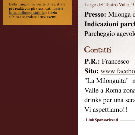
Largo del Teatro Valle, 9
Balla Tango ti permette di registrare
più realtà con gli stessi dati
.
Iscrivi
la tua
milonga stabile
e inizia
Presso:
Milonga d
subito a segnalare i tuoi
eventi
.
Indicazioni parc
Parcheggio agevole
P.R.:
Francesco
Sito:
www.facebo
"La Milonguita" ne
Valle a Roma zona
drinks per una sera
Vi aspettiamo!!
Link Sponsorizzati