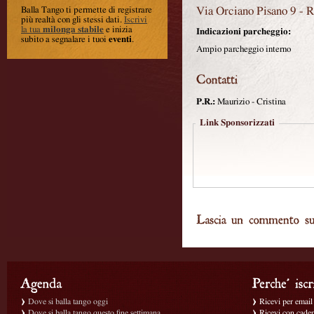
Via Orciano Pisano 9
-
R
Balla Tango ti permette di registrare
più realtà con gli stessi dati
.
Iscrivi
la tua
milonga stabile
e inizia
Indicazioni parcheggio:
subito a segnalare i tuoi
eventi
.
Ampio parcheggio interno
P.R.:
Maurizio - Cristina
Link Sponsorizzati
Dove si balla tango oggi
Ricevi per email g
Dove si balla tango questo fine settimana
Ricevi con caden