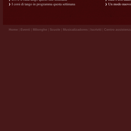
I corsi di tango in programma questa settimana
Un modo nuovo p
Home
|
Eventi
|
Milonghe
|
Scuole
|
Musicalizadores
|
Iscriviti
|
Centro assistenz