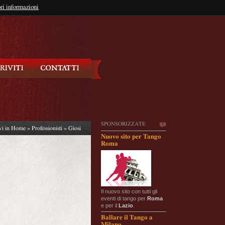
so?
ri informazioni
oppure
Iscriviti
SPONSORIZZATE
vi in
Home
» Professionisti » Giosi
Nuovo sito per Tango
Roma
Il nuovo sito con tutti gli
eventi di tango per
Roma
e per il
Lazio
.
Ballare il Tango a
Milano