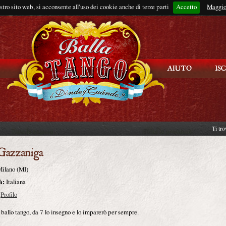
ostro sito web, si acconsente all'uso dei cookie anche di terze parti
Accetto
Rimani connes
Maggio
Ti tro
ilano (MI)
à:
Italiana
Profilo
ballo tango, da 7 lo insegno e lo imparerò per sempre.