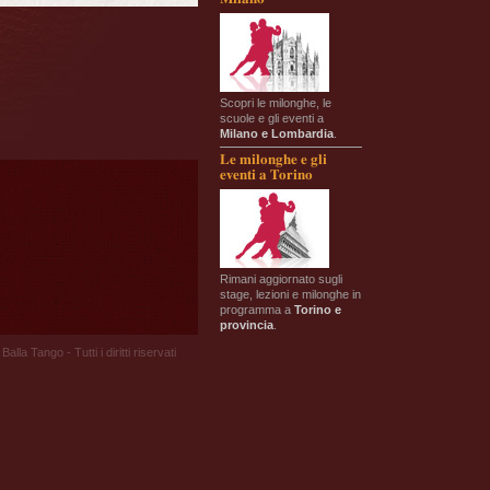
Scopri le milonghe, le
scuole e gli eventi a
Milano e Lombardia
.
Le milonghe e gli
eventi a Torino
Rimani aggiornato sugli
stage, lezioni e milonghe in
programma a
Torino e
provincia
.
Balla Tango - Tutti i diritti riservati