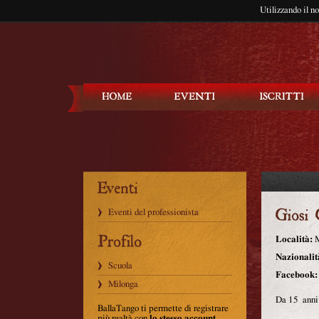
Utilizzando il n
Balla Tango
Eventi del professionista
Località:
M
Nazionalit
Scuola
Facebook:
Milonga
Da 15 anni 
BallaTango ti permette di registrare
più realtà con
lo stesso account
.