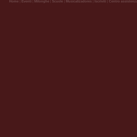
Home
|
Eventi
|
Milonghe
|
Scuole
|
Musicalizadores
|
Iscriviti
|
Centro assistenz