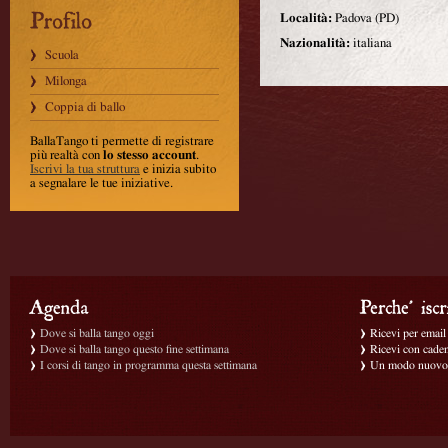
Località:
Padova (PD)
Nazionalità:
italiana
Scuola
Milonga
Coppia di ballo
BallaTango ti permette di registrare
più realtà con
lo stesso account
.
Iscrivi la tua struttura
e inizia subito
a segnalare le tue iniziative.
Dove si balla tango oggi
Ricevi per email g
Dove si balla tango questo fine settimana
Ricevi con caden
I corsi di tango in programma questa settimana
Un modo nuovo p