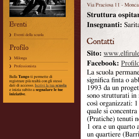
Via Praciosa 11
-
Moncal
Struttura ospita
Insegnanti:
Sari
Eventi della scuola
Sito:
www.elfirule
Milonga
Facebook:
Profil
Professionista
La scuola permane
Balla
Tango
ti permette di
significa finta o 
registrare più realtà con gli stessi
dati di accesso.
Iscrivi la tua
scuola
1993 da un progett
e inizia subito a
segnalare le tue
iniziative
.
sono strutturati in
così organizzati: 
quale si concentra
(Pratiche) tenuti n
1 ora e un quarto 
un quartiere (Barr