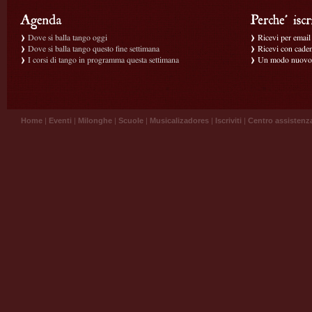
Dove si balla tango oggi
Ricevi per email g
Dove si balla tango questo fine settimana
Ricevi con caden
I corsi di tango in programma questa settimana
Un modo nuovo p
Home
|
Eventi
|
Milonghe
|
Scuole
|
Musicalizadores
|
Iscriviti
|
Centro assistenz