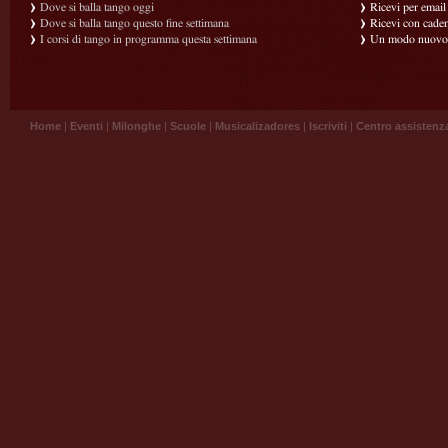
Dove si balla tango oggi
Ricevi per email g
Dove si balla tango questo fine settimana
Ricevi con caden
I corsi di tango in programma questa settimana
Un modo nuovo p
Home
|
Eventi
|
Milonghe
|
Scuole
|
Musicalizadores
|
Iscriviti
|
Centro assistenz