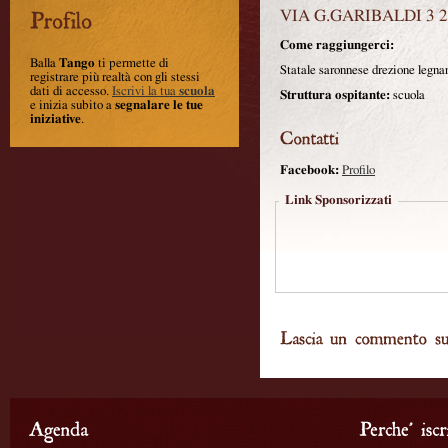
VIA G.GARIBALDI 3 
Come raggiungerci:
Balla
Tango
ti permette di
Statale saronnese drezione legna
registrare più realtà con gli stessi
dati di accesso.
Iscrivi la tua
scuola
Struttura ospitante:
scuola
e inizia subito a
segnalare le tue
iniziative
.
Facebook:
Profilo
Link Sponsorizzati