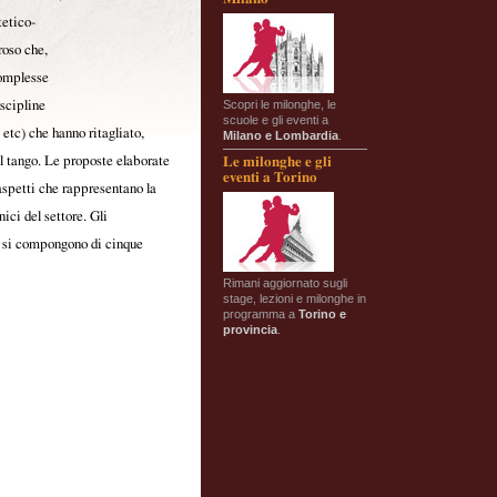
tetico-
roso che,
complesse
Scopri le milonghe, le
iscipline
scuole e gli eventi a
etc) che hanno ritagliato,
Milano e Lombardia
.
l tango. Le proposte elaborate
Le milonghe e gli
eventi a Torino
aspetti che rappresentano la
nici del settore. Gli
e si compongono di cinque
Rimani aggiornato sugli
stage, lezioni e milonghe in
programma a
Torino e
provincia
.