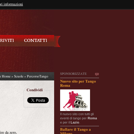
so?
ri informazioni
oppure
Iscriviti
SPONSORIZZATE
in
Home
»
Scuole
» PercorsoTango
Nuovo sito per Tango
Roma
Condividi
Il nuovo sito con tutti gli
eventi di tango per
Roma
e per il
Lazio
.
Ballare il Tango a
ire da zero,
Milano