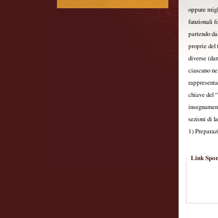
oppure migli
funzionali f
partendo da
proprie del 
diverse (dan
ciascuno ne
rappresenta
chiave del “
insegnament
sezioni di l
1) Preparaz
Link Spon