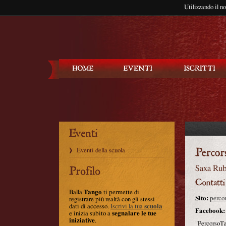
Utilizzando il n
Balla Tango
Eventi della scuola
Saxa Rub
Balla
Tango
ti permette di
Sito:
perco
registrare più realtà con gli stessi
dati di accesso.
Iscrivi la tua
scuola
Facebook:
e inizia subito a
segnalare le tue
iniziative
.
"PercorsoTa