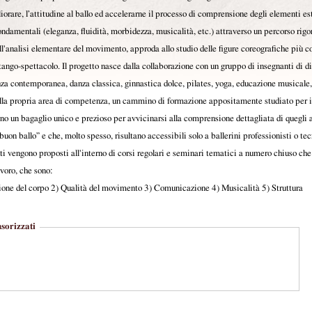
orare, l’attitudine al ballo ed accelerarne il processo di comprensione degli elementi es
ondamentali (eleganza, fluidità, morbidezza, musicalità, etc.) attraverso un percorso rigo
ll'analisi elementare del movimento, approda allo studio delle figure coreografiche più 
tango-spettacolo. Il progetto nasce dalla collaborazione con un gruppo di insegnanti di d
za contemporanea, danza classica, ginnastica dolce, pilates, yoga, educazione musicale, 
lla propria area di competenza, un cammino di formazione appositamente studiato per i
no un bagaglio unico e prezioso per avvicinarsi alla comprensione dettagliata di quegli 
buon ballo” e che, molto spesso, risultano accessibili solo a ballerini professionisti o tec
i vengono proposti all'interno di corsi regolari e seminari tematici a numero chiuso ch
avoro, che sono:
ione del corpo 2) Qualità del movimento 3) Comunicazione 4) Musicalità 5) Struttura
sorizzati