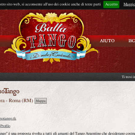
ostro sito web, si acconsente all'uso dei cookie anche di terze parti
Accetto
Rimani connes
Maggio
Ti trovi 
ra
-
Roma
(
RM
)
Mappa
rsotango.tk
Profilo
ngo” è una proposta rivolta a tutti gli amanti del Tango Argentino che desiderano costru