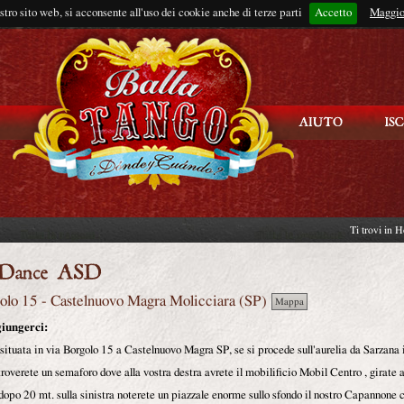
ostro sito web, si acconsente all'uso dei cookie anche di terze parti
Accetto
Rimani connes
Maggio
Ti trovi in
H
olo 15
-
Castelnuovo Magra
Molicciara (
SP
)
Mappa
iungerci:
situata in via Borgolo 15 a Castelnuovo Magra SP, se si procede sull'aurelia da Sarzana 
troverete un semaforo dove alla vostra destra avrete il mobilificio Mobil Centro , girate 
opo 20 mt. sulla sinistra noterete un piazzale enorme sullo sfondo il nostro Capannone c