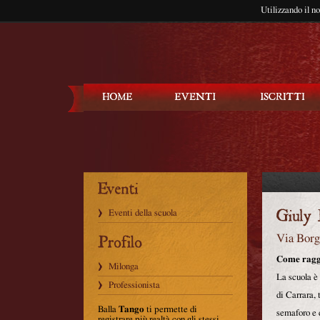
Utilizzando il n
Balla Tango
Eventi della scuola
Via Borg
Come ragg
Milonga
La scuola è 
Professionista
di Carrara, 
Balla
Tango
ti permette di
semaforo e d
registrare più realtà con gli stessi