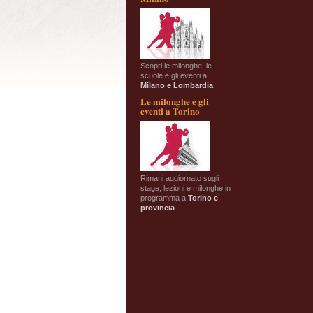
Scopri le milonghe, le
scuole e gli eventi a
Milano e Lombardia
.
Le milonghe e gli
eventi a Torino
Rimani aggiornato sugli
stage, lezioni e milonghe in
programma a
Torino e
provincia
.