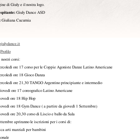
ne di Giuly e il nostra logo.
spitante:
Giuly Dance ASD
:
Giuliana Cucurnia
iulydance.it
Profilo
 nostri corsi:
rcoledì ore 17 corso per le Coppie Agoniste Danze Latino Americane
rcoledì ore 18 Gioco Danza
rcoledì ore 21,30 TANGO Argentino principiante e intermedio
iovedì ore 17 coreografico Latino Americane
iovedì ore 18 Hip Hop
iovedì ore 18 Gym Dance ( a partire da giovedì 1 Settembre)
iovedì ore 20,30 corso di Liscio e ballo da Sala
ttembre apriranno le iscrizioni per i corsi di:
ica arti marziali per bambini
sonale