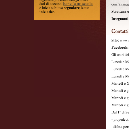
dati di accesso.
Iscrivi la tua
scuola
con l'immagi
e inizia subito a
segnalare le tue
Struttura o
iniziative
.
Insegnanti
Sito:
www.g
Facebook:
Gli orari dei
Lunedì e Me
Lunedì e Me
Lunedì e Me
Martedì e G
Martedì e g
Martedì e g
Martedì e g
Dal 1° di Se
- propedeut
- difesa per