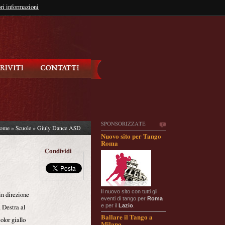
so?
ri informazioni
oppure
Iscriviti
SPONSORIZZATE
ome
»
Scuole
» Giuly Dance ASD
Nuovo sito per Tango
Roma
Condividi
Il nuovo sito con tutti gli
in direzione
eventi di tango per
Roma
e per il
Lazio
.
a Destra al
Ballare il Tango a
olor giallo
Milano