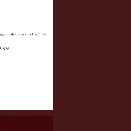
e aggiornati su Facebook a Giuly
/671926