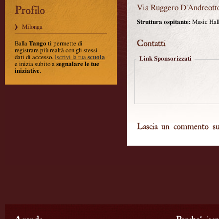
Via Ruggero D'Andreott
Struttura ospitante:
Music Hall
Milonga
Balla
Tango
ti permette di
registrare più realtà con gli stessi
dati di accesso.
Iscrivi la tua
scuola
Link Sponsorizzati
e inizia subito a
segnalare le tue
iniziative
.