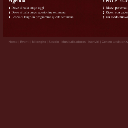
Dove si balla tango oggi
Ricevi per email g
Dove si balla tango questo fine settimana
Ricevi con caden
I corsi di tango in programma questa settimana
Un modo nuovo p
Home
|
Eventi
|
Milonghe
|
Scuole
|
Musicalizadores
|
Iscriviti
|
Centro assistenz