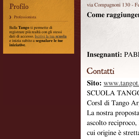
via Compagnoni 130
-
F
Come raggiunger
Professionista
Balla
Tango
ti permette di
registrare più realtà con gli stessi
dati di accesso.
Iscrivi la tua
scuola
e inizia subito a
segnalare le tue
iniziative
.
Insegnanti:
PAB
Sito:
www.tangot.
SCUOLA TANG
CorsI di Tango Ar
La nostra proposta
ascolto reciproco, 
cui origine è stret