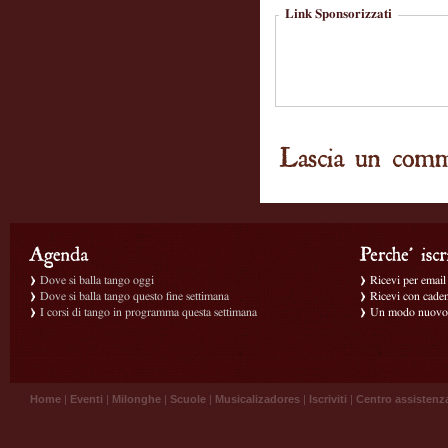
Link Sponsorizzati
Dove si balla tango oggi
Ricevi per email g
Dove si balla tango questo fine settimana
Ricevi con caden
I corsi di tango in programma questa settimana
Un modo nuovo p
Home
|
Eventi
|
Milonghe
|
Scuole
|
Musicalizadores
|
Iscriviti
|
Centro assistenz