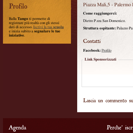
Piazza Mali,5
-
Palermo
Come raggiungerci:
Balla
Tango
ti permette di
Dietro P.zza San Domenico.
registrare più realtà con gli stessi
dati di accesso.
Iscrivi la tua
scuola
Struttura ospitante:
Palazzo Pan
e inizia subito a
segnalare le tue
iniziative
.
Facebook:
Profilo
Link Sponsorizzati