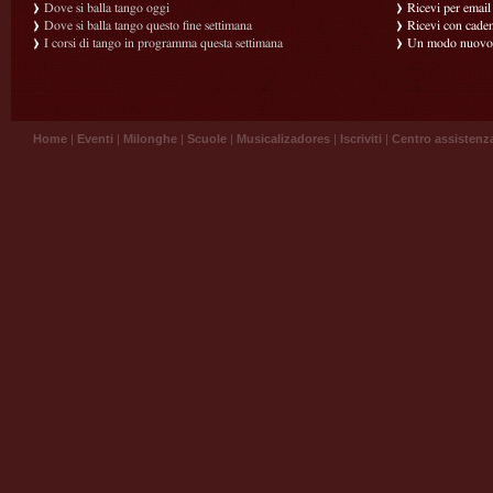
Dove si balla tango oggi
Ricevi per email g
Dove si balla tango questo fine settimana
Ricevi con caden
I corsi di tango in programma questa settimana
Un modo nuovo p
Home
|
Eventi
|
Milonghe
|
Scuole
|
Musicalizadores
|
Iscriviti
|
Centro assistenz