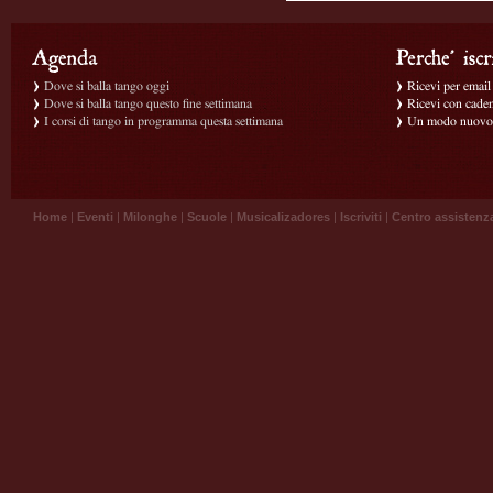
Dove si balla tango oggi
Ricevi per email g
Dove si balla tango questo fine settimana
Ricevi con caden
I corsi di tango in programma questa settimana
Un modo nuovo p
Home
|
Eventi
|
Milonghe
|
Scuole
|
Musicalizadores
|
Iscriviti
|
Centro assistenz