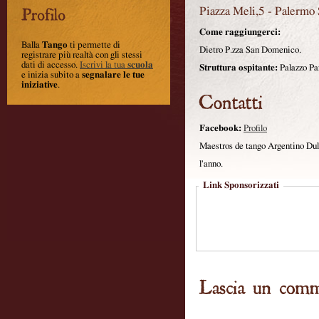
Piazza Meli,5
-
Palermo
Come raggiungerci:
Balla
Tango
ti permette di
Dietro P.zza San Domenico.
registrare più realtà con gli stessi
dati di accesso.
Iscrivi la tua
scuola
Struttura ospitante:
Palazzo Pan
e inizia subito a
segnalare le tue
iniziative
.
Facebook:
Profilo
Maestros de tango Argentino Dulc
l'anno.
Link Sponsorizzati