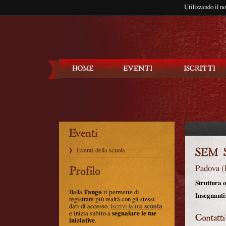
Utilizzando il n
Balla Tango
Eventi della scuola
Padova
(
Struttura o
Balla
Tango
ti permette di
Insegnanti
registrare più realtà con gli stessi
dati di accesso.
Iscrivi la tua
scuola
e inizia subito a
segnalare le tue
iniziative
.