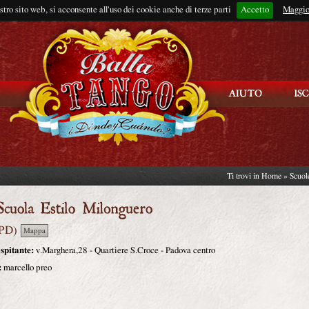
ostro sito web, si acconsente all'uso dei cookie anche di terze parti
Accetto
Rimani connes
Maggio
Ti trovi in
Home
»
Scuol
PD
)
Mappa
spitante:
v.Marghera,28 - Quartiere S.Croce - Padova centro
:
marcello preo