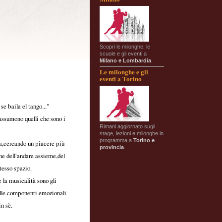
Scopri le milonghe, le
scuole e gli eventi a
Milano e Lombardia
.
Le milonghe e gli
eventi a Torino
e baila el tango..."
iassumono quelli che sono i
Rimani aggiornato sugli
stage, lezioni e milonghe in
programma a
Torino e
ia,cercando un piacere più
provincia
.
ne dell'andare assieme,del
tesso spazio.
 la musicalità sono gli
elle componenti emozionali
in sè.