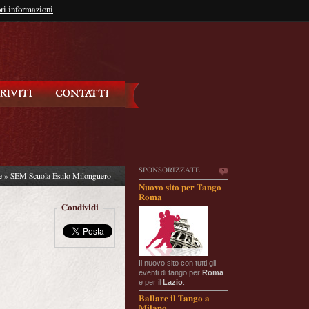
so?
ri informazioni
oppure
Iscriviti
SPONSORIZZATE
e
» SEM Scuola Estilo Milonguero
Nuovo sito per Tango
Roma
Condividi
Il nuovo sito con tutti gli
eventi di tango per
Roma
e per il
Lazio
.
Ballare il Tango a
Milano