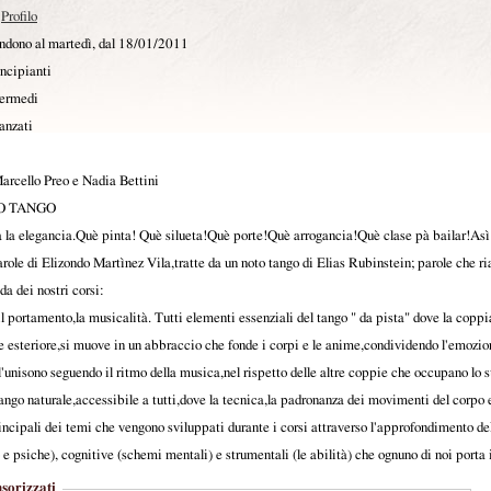
Profilo
rendono al martedì, dal 18/01/2011
incipianti
termedi
anzati
Marcello Preo e Nadia Bettini
O TANGO
à la elegancia.Què pinta! Què silueta!Què porte!Què arrogancia!Què clase pà bailar!Asì s
role di Elizondo Martìnez Vila,tratte da un noto tango di Elias Rubinstein; parole che r
da dei nostri corsi:
l portamento,la musicalità. Tutti elementi essenziali del tango " da pista" dove la copp
he esteriore,si muove in un abbraccio che fonde i corpi e le anime,condividendo l'emozio
'unisono seguendo il ritmo della musica,nel rispetto delle altre coppie che occupano lo s
ango naturale,accessibile a tutti,dove la tecnica,la padronanza dei movimenti del corpo e
incipali dei temi che vengono sviluppati durante i corsi attraverso l'approfondimento d
e psiche), cognitive (schemi mentali) e strumentali (le abilità) che ognuno di noi porta 
sorizzati