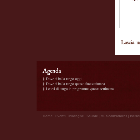
Dove si balla tango oggi
Dove si balla tango questo fine settimana
I corsi di tango in programma questa settimana
Home
|
Eventi
|
Milonghe
|
Scuole
|
Musicalizadores
|
Iscrivi