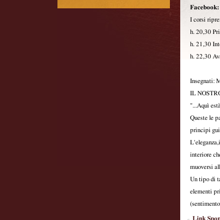
Facebook:
I corsi rip
h. 20,30 Pr
h. 21,30 In
h. 22,30 Av
Insegnati: 
IL NOSTR
"...Aquì est
Queste le pa
principi gui
L'eleganza,i
interiore c
muoversi all
Un tipo di t
elementi pr
(sentimento 
Link Spon