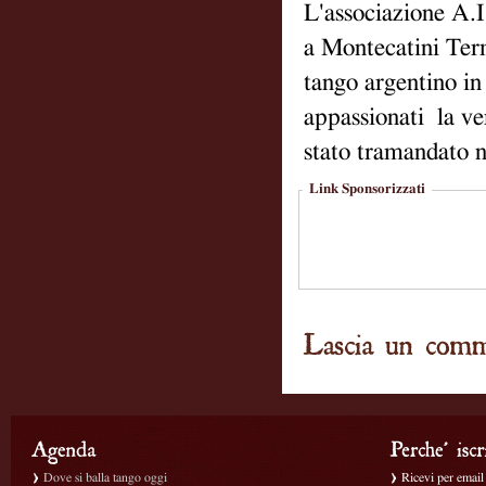
L'associazione A.
a Montecatini Ter
tango argentino in 
appassionati la ve
stato tramandato ne
Link Sponsorizzati
Dove si balla tango oggi
Ricevi per email g