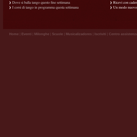
Dove si balla tango questo fine settimana
Ricevi con caden
I corsi di tango in programma questa settimana
Un modo nuovo p
Home
|
Eventi
|
Milonghe
|
Scuole
|
Musicalizadores
|
Iscriviti
|
Centro assistenz