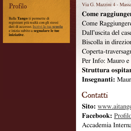
Via G. Mazzini 4
-
Massa
Come raggiunger
Balla
Tango
ti permette di
Come Raggiungerc
registrare più realtà con gli stessi
dati di accesso.
Iscrivi la tua
scuola
e inizia subito a
segnalare le tue
Dall’uscita del ca
iniziative
.
Biscolla in direz
Coperta-traversag
Per Info: Mauro 
Struttura ospita
Insegnanti:
Maur
Sito:
www.aitang
Facebook:
Profil
Accademia Intern