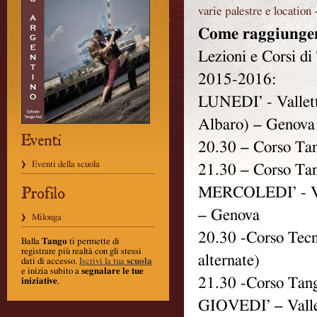
varie palestre e location
Come raggiunger
Lezioni e Corsi d
2015-2016:
LUNEDI’ - Vallett
Albaro) – Genova
20.30 – Corso Tan
Eventi della scuola
21.30 – Corso Tan
MERCOLEDI’ - Val
– Genova
Milonga
20.30 -Corso Tecn
Balla
Tango
ti permette di
registrare più realtà con gli stessi
alternate)
dati di accesso.
Iscrivi la tua
scuola
e inizia subito a
segnalare le tue
21.30 -Corso Tang
iniziative
.
GIOVEDI’ – Vallet