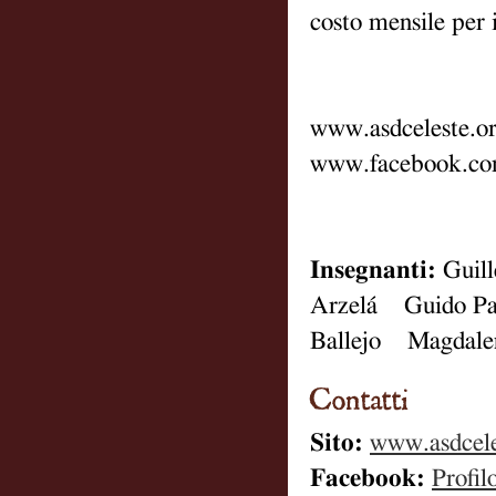
costo mensile per
www.asdceleste.o
www.facebook.com
Insegnanti:
Guil
Arzelá Guido Pa
Ballejo Magdale
Sito:
www.asdcele
Facebook:
Profil