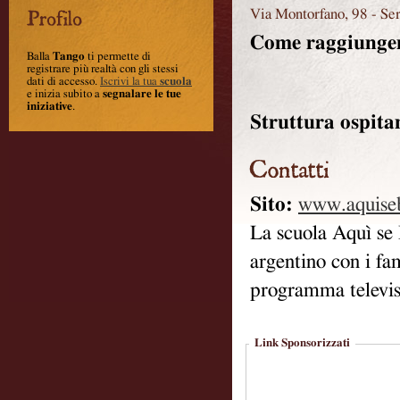
Via Montorfano, 98
-
Se
Come raggiunger
Balla
Tango
ti permette di
registrare più realtà con gli stessi
dati di accesso.
Iscrivi la tua
scuola
e inizia subito a
segnalare le tue
iniziative
.
Struttura ospita
Sito:
www.aquise
La scuola Aquì se B
argentino con i f
programma televis
Link Sponsorizzati