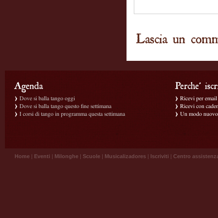
Dove si balla tango oggi
Ricevi per email g
Dove si balla tango questo fine settimana
Ricevi con caden
I corsi di tango in programma questa settimana
Un modo nuovo p
Home
|
Eventi
|
Milonghe
|
Scuole
|
Musicalizadores
|
Iscriviti
|
Centro assistenz