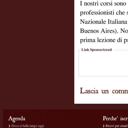
I nostri corsi sono
professionisti ch
Nazionale Italiana
Buenos Aires). Non
prima lezione di p
Link Sponsorizzati
Dove si balla tango oggi
Ricevi per email g