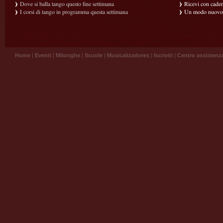
Dove si balla tango questo fine settimana
Ricevi con caden
I corsi di tango in programma questa settimana
Un modo nuovo p
Home
|
Eventi
|
Milonghe
|
Scuole
|
Musicalizadores
|
Iscriviti
|
Centro assistenz