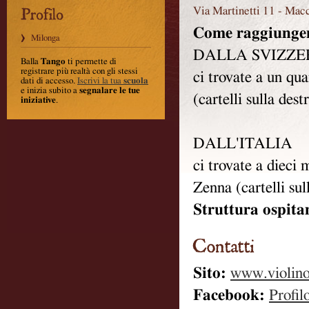
Via Martinetti 11
-
Macc
Come raggiunger
Milonga
DALLA SVIZZE
Balla
Tango
ti permette di
registrare più realtà con gli stessi
ci trovate a un qua
dati di accesso.
Iscrivi la tua
scuola
e inizia subito a
segnalare le tue
(cartelli sulla des
iniziative
.
DALL'ITALIA
ci trovate a dieci
Zenna (cartelli sul
Struttura ospita
Sito:
www.violino
Facebook:
Profil