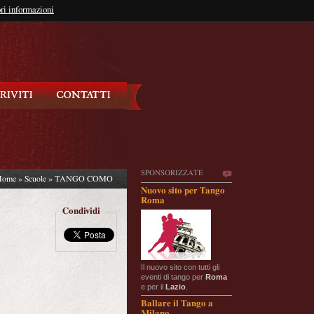
so?
ri informazioni
oppure
Iscriviti
SPONSORIZZATE
Home
»
Scuole
» TANGO COMO
Nuovo sito per Tango
Roma
Condividi
Il nuovo sito con tutti gli
eventi di tango per
Roma
e per il
Lazio
.
Ballare il Tango a
Milano