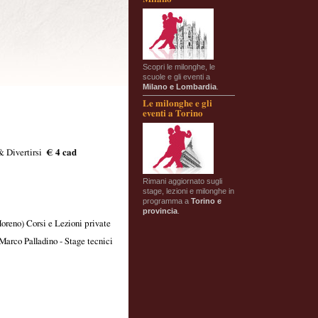
Scopri le milonghe, le
scuole e gli eventi a
Milano e Lombardia
.
Le milonghe e gli
eventi a Torino
 & Divertirsi
€ 4 cad
Rimani aggiornato sugli
stage, lezioni e milonghe in
programma a
Torino e
provincia
.
Moreno) Corsi e Lezioni private
arco Palladino - Stage tecnici