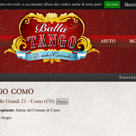
ostro sito web, si acconsente all'uso dei cookie anche di terze parti
Accetto
Rimani connes
Maggio
Ti trovi in
lle Grandi 21
-
Como
(
CO
)
Mappa
spitante:
Salone del Comune di Como
:
Sergio