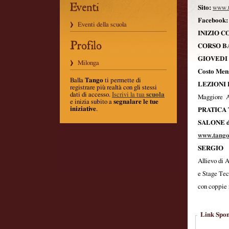
Sito:
www.t
Facebook:
Eventi della scuola
INIZIO CO
CORSO B
GIOVEDI
Milonga
Costo Men
Balla
Tango
ti permette di
LEZIONI
registrare più realtà con gli stessi
dati di accesso.
Iscrivi la tua
scuola
Maggiore 
e inizia subito a
segnalare le tue
iniziative
.
PRATICA
SALONE d
www.tang
SERGIO
Allievo di 
e Stage Tec
con coppie n
Link Spon