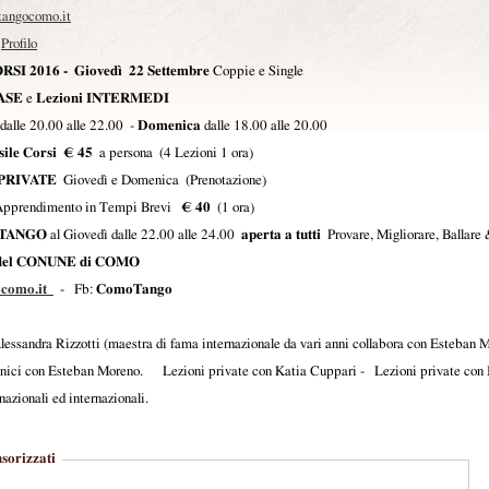
angocomo.it
Profilo
RSI 2016 - Giovedì
22 Settembre
Coppie e Single
ASE
e
Lezioni
INTERMEDI
dalle 20.00 alle 22.00 -
Domenica
dalle 18.00 alle 20.00
sile Corsi € 45
a persona (4 Lezioni 1 ora)
 PRIVATE
Giovedì e Domenica (Prenotazione)
Apprendimento in Tempi Brevi
€ 40
(1 ora)
 TANGO
al Giovedì dalle 22.00 alle 24.00
aperta a tutti
Provare, Migliorare, Ballare
el CONUNE di COMO
ocomo.it
- Fb:
ComoTango
Alessandra Rizzotti (maestra di fama internazionale da vari anni collabora con Esteban 
nici con Esteban Moreno. Lezioni private con Katia Cuppari - Lezioni private con M
azionali ed internazionali.
sorizzati