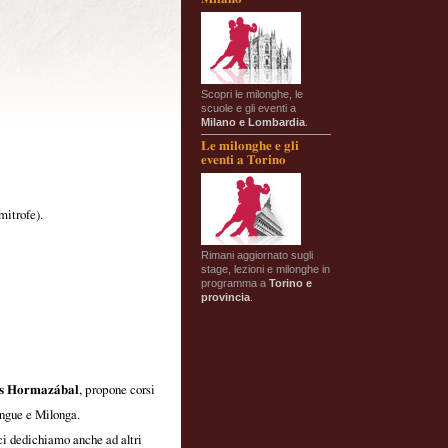
Scopri le milonghe, le
scuole e gli eventi a
Milano e Lombardia
.
Le milonghe e gli
eventi a Torino
mitrofe).
Rimani aggiornato sugli
stage, lezioni e milonghe in
programma a
Torino e
provincia
.
s Hormazábal
, propone corsi
engue e Milonga.
ci dedichiamo anche ad altri