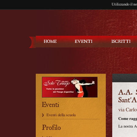
Utilizzando il n
Balla Tango
via Carl
Eventi della scuola
Come ragg
La nostra A