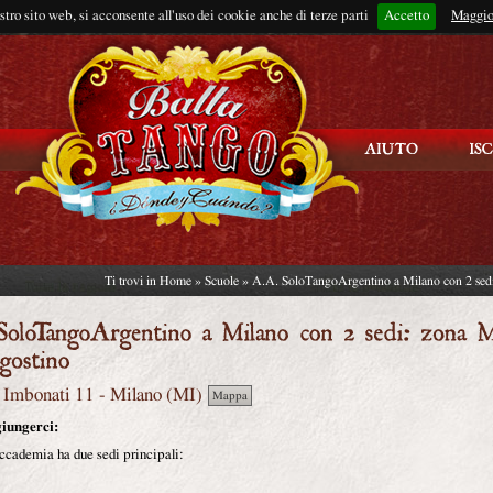
ostro sito web, si acconsente all'uso dei cookie anche di terze parti
Accetto
Rimani connes
Maggio
Ti trovi in
Home
»
Scuole
» A.A. SoloTangoArgentino a Milano con 2 sedi
o Imbonati 11
-
Milano
(
MI
)
Mappa
iungerci:
ccademia ha due sedi principali: