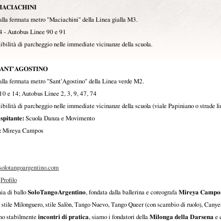
MACIACHINI
lla fermata metro "Maciachini" della Linea gialla M3.
4 - Autobus Linee 90 e 91
bilità di parcheggio nelle immediate vicinanze della scuola.
SANT'AGOSTINO
lla fermata metro "Sant'Agostino" della Linea verde M2.
10 e 14; Autobus Linee 2, 3, 9, 47, 74
bilità di parcheggio nelle immediate vicinanze della scuola (viale Papiniano o strade li
spitante:
Scuola Danza e Movimento
:
Mireya Campos
olotangoargentino.com
Profilo
ia di ballo
SoloTangoArgentino
, fondata dalla ballerina e coreografa
Mireya Campo
r stile Milonguero, stile Salòn, Tango Nuevo, Tango Queer (con scambio di ruolo), Cany
mo stabilmente
incontri di pratica
, siamo i fondatori della
Milonga della Darsena
e 