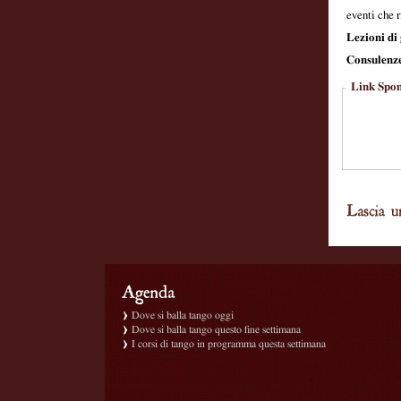
eventi che r
Lezioni di g
Consulenze
Link Spon
Dove si balla tango oggi
Dove si balla tango questo fine settimana
I corsi di tango in programma questa settimana