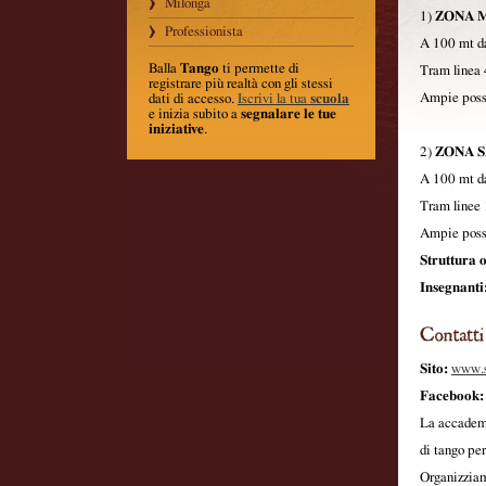
Milonga
1)
ZONA 
Professionista
A 100 mt da
Balla
Tango
ti permette di
Tram linea 
registrare più realtà con gli stessi
Ampie possi
dati di accesso.
Iscrivi la tua
scuola
e inizia subito a
segnalare le tue
iniziative
.
2)
ZONA 
A 100 mt da
Tram linee 
Ampie possi
Struttura o
Insegnanti
Sito:
www.s
Facebook:
La accadem
di tango pe
Organizzia