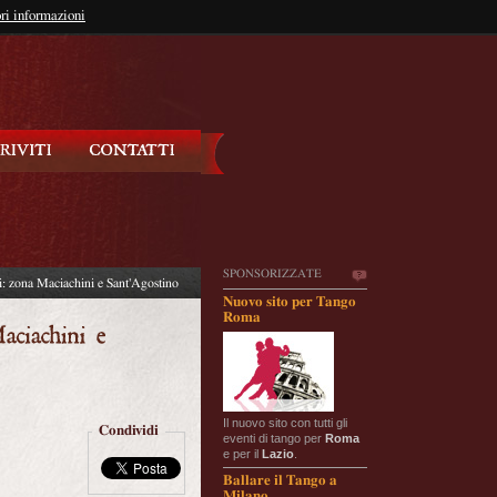
so?
ri informazioni
oppure
Iscriviti
SPONSORIZZATE
: zona Maciachini e Sant'Agostino
Nuovo sito per Tango
Roma
Il nuovo sito con tutti gli
Condividi
eventi di tango per
Roma
e per il
Lazio
.
Ballare il Tango a
Milano