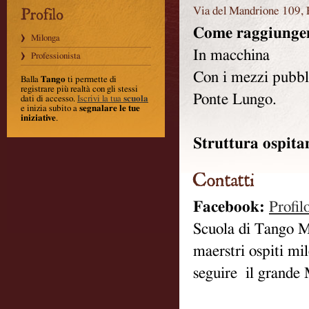
Via del Mandrione 109,
Come raggiunger
Milonga
In macchina
Professionista
Con i mezzi pubbl
Balla
Tango
ti permette di
registrare più realtà con gli stessi
Ponte Lungo.
dati di accesso.
Iscrivi la tua
scuola
e inizia subito a
segnalare le tue
iniziative
.
Struttura ospita
Facebook:
Profil
Scuola di Tango M
maerstri ospiti mi
seguire il grande