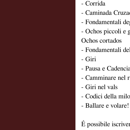
- Corrida
- Caminada Cruza
- Fondamentali de
- Ochos piccoli e 
Ochos cortados
- Fondamentali de
- Giri
- Pausa e Cadenci
- Camminare nel r
- Giri nel vals
- Codici della mil
- Ballare e volare!
É possibile iscriv