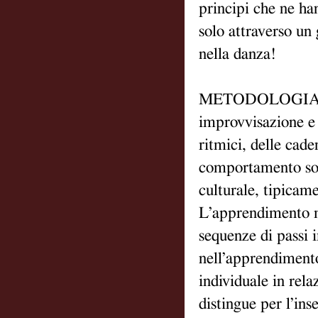
principi che ne han
solo attraverso un 
nella danza!
METODOLOGIA DI
improvvisazione e 
ritmici, delle cad
comportamento socia
culturale, tipicame
L’apprendimento ma
sequenze di passi 
nell’apprendimento
individuale in rela
distingue per l’in