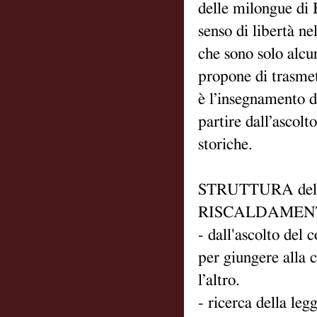
delle milongue di 
senso di libertà n
che sono solo alcun
propone di trasmett
è l’insegnamento d
partire dall’ascol
storiche.
STRUTTURA del cor
RISCALDAMEN
- dall'ascolto del 
per giungere alla c
l’altro.
- ricerca della le