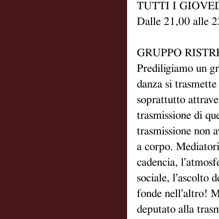
TUTTI I GIOVE
Dalle 21,00 alle
GRUPPO RISTRE
Prediligiamo un gru
danza si trasmette
soprattutto attrave
trasmissione di qu
trasmissione non a
a corpo. Mediatori
cadencia, l’atmosfe
sociale, l’ascolto 
fonde nell’altro! M
deputato alla trasm