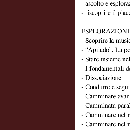
- ascolto e esplor
- riscoprire il pi
ESPLORAZIONE
- Scoprire la musi
- “Apilado”. La po
- Stare insieme ne
- I fondamentali d
- Dissociazione
- Condurre e segui
- Camminare avanti
- Camminata parall
- Camminare nel r
- Camminare nel r