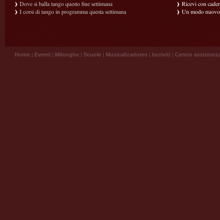
Dove si balla tango questo fine settimana
Ricevi con caden
I corsi di tango in programma questa settimana
Un modo nuovo p
Home
|
Eventi
|
Milonghe
|
Scuole
|
Musicalizadores
|
Iscriviti
|
Centro assistenz