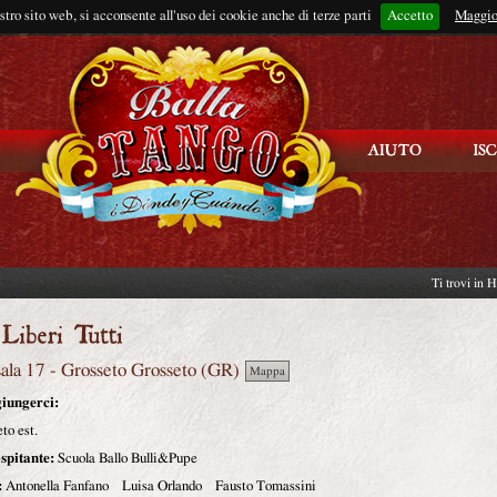
ostro sito web, si acconsente all'uso dei cookie anche di terze parti
Accetto
Rimani connes
Maggio
Ti trovi in
H
ala 17
-
Grosseto
Grosseto (
GR
)
Mappa
iungerci:
to est.
spitante:
Scuola Ballo Bulli&Pupe
:
Antonella Fanfano Luisa Orlando Fausto Tomassini