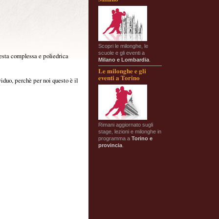
Scopri le milonghe, le
scuole e gli eventi a
esta complessa e poliedrica
Milano e Lombardia
.
Le milonghe e gli
eventi a Torino
iduo, perchè per noi questo è il
Rimani aggiornato sugli
stage, lezioni e milonghe in
programma a
Torino e
provincia
.