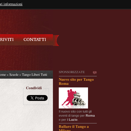
so?
ri informazioni
oppure
Iscriviti
SPONSORIZZATE
ome
»
Scuole
» Tango Liberi Tutti
Nuovo sito per Tango
Roma
Condividi
Il nuovo sito con tutti gli
eventi di tango per
Roma
e per il
Lazio
.
Ballare il Tango a
Milano