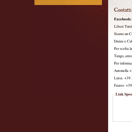
Facebook:
Liberi Tutt
Siamo un Ce
Danza e Cul
Per scelta l
Tango, amore
Per informaz
Antonella 
Luisa +39
Fausto +3
Link Spon