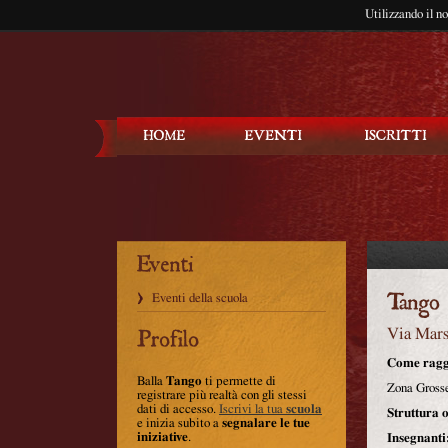
Utilizzando il n
Balla Tango
Eventi della scuola
Via Mars
Come ragg
Balla
Tango
ti permette di
Zona Grosse
registrare più realtà con gli stessi
dati di accesso.
Iscrivi la tua
scuola
Struttura o
e inizia subito a
segnalare le tue
iniziative
.
Insegnanti