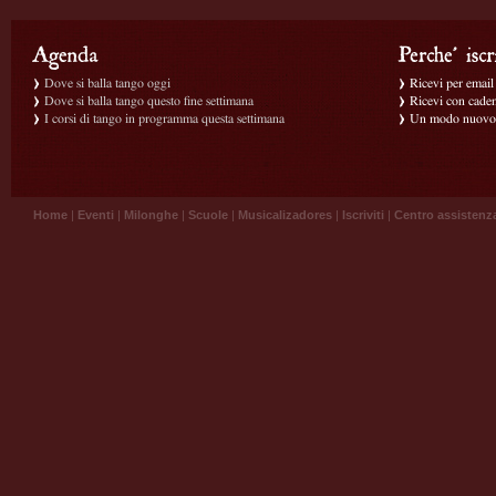
Dove si balla tango oggi
Ricevi per email g
Dove si balla tango questo fine settimana
Ricevi con caden
I corsi di tango in programma questa settimana
Un modo nuovo p
Home
|
Eventi
|
Milonghe
|
Scuole
|
Musicalizadores
|
Iscriviti
|
Centro assistenz