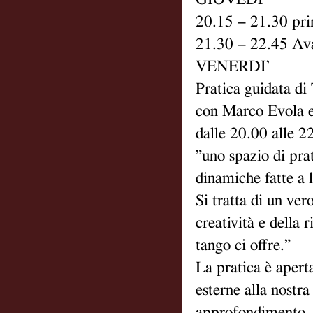
20.15 – 21.30 prin
21.30 – 22.45 Ava
VENERDI’
Pratica guidata di
con Marco Evola e
dalle 20.00 alle 2
”uno spazio di prat
dinamiche fatte a 
Si tratta di un ver
creatività e della r
tango ci offre.”
La pratica è apert
esterne alla nostra
approfondimento.