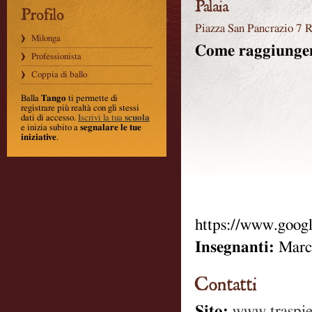
Piazza San Pancrazio 7
Milonga
Come raggiunger
Professionista
Coppia di ballo
Balla
Tango
ti permette di
registrare più realtà con gli stessi
dati di accesso.
Iscrivi la tua
scuola
e inizia subito a
segnalare le tue
iniziative
.
https://www.goo
Insegnanti:
Marc
Sito:
www.traspie