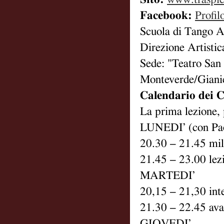
Facebook:
Profil
Scuola di Tango 
Direzione Artistic
Sede: "Teatro San
Monteverde/Giani
Calendario dei C
La prima lezione, p
LUNEDI’ (con Pao
20.30 – 21.45 mil
21.45 – 23.00 lez
MARTEDI’
20,15 – 21,30 int
21.30 – 22.45 ava
GIOVEDI’