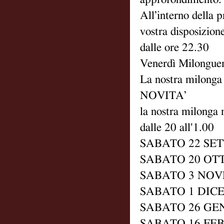
All’interno della 
vostra disposizion
dalle ore 22.30
Venerdì Milonguer
La nostra milonga
NOVITA’
la nostra milonga 
dalle 20 all'1.00
SABATO 22 SE
SABATO 20 OT
SABATO 3 NO
SABATO 1 DIC
SABATO 26 GE
SABATO 16 FE