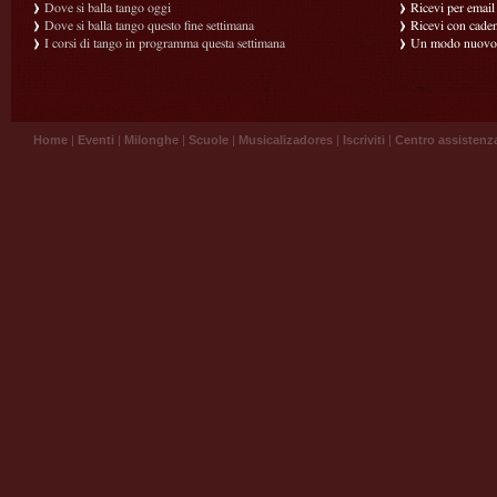
Dove si balla tango oggi
Ricevi per email g
Dove si balla tango questo fine settimana
Ricevi con caden
I corsi di tango in programma questa settimana
Un modo nuovo p
Home
|
Eventi
|
Milonghe
|
Scuole
|
Musicalizadores
|
Iscriviti
|
Centro assistenz