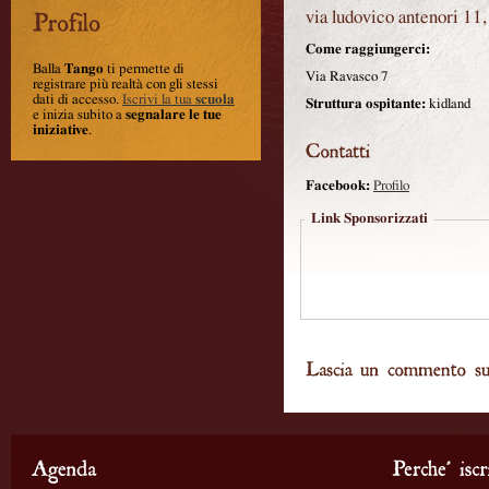
via ludovico antenori 11,
Come raggiungerci:
Balla
Tango
ti permette di
Via Ravasco 7
registrare più realtà con gli stessi
dati di accesso.
Iscrivi la tua
scuola
Struttura ospitante:
kidland
e inizia subito a
segnalare le tue
iniziative
.
Facebook:
Profilo
Link Sponsorizzati