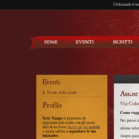
Utilizzando il n
Balla Tango
Eventi della scuola
Via Colo
Come ragg
Balla
Tango
ti permette di
Nei pressi 
registrare più realtà con gli stessi
dati di accesso.
Iscrivi la tua
scuola
ottime refer
e inizia subito a
segnalare le tue
iniziative
.
Ampio parch