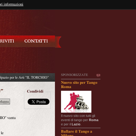
so?
ri informazioni
oppure
Iscriviti
SPONSORIZZATE
 Spazio per le Arti "IL TORCHIO"
Nuovo sito per Tango
Roma
Condividi
Mappa
Il nuovo sito con tutti gli
HIO" vanta
eventi di tango per
Roma
e per il
Lazio
.
Ballare il Tango a
 le
Milano