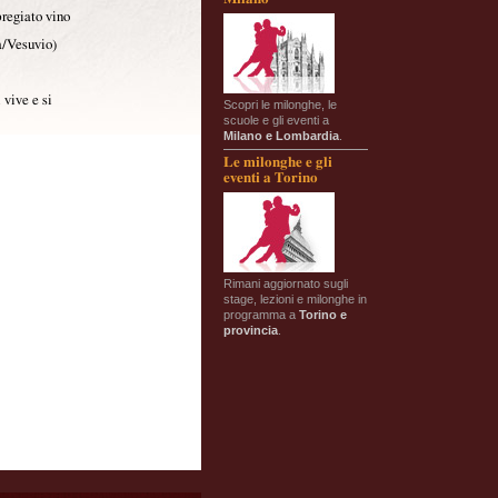
pregiato vino
a/Vesuvio)
 vive e si
Scopri le milonghe, le
scuole e gli eventi a
Milano e Lombardia
.
Le milonghe e gli
eventi a Torino
Rimani aggiornato sugli
stage, lezioni e milonghe in
programma a
Torino e
provincia
.