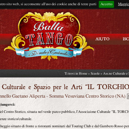
ostro sito web, si acconsente all'uso dei cookie anche di terze parti
Accetto
Rimani connes
Maggio
Ti trovi in
Home
»
Scuole
» Ass.ne Culturale e
nnello Gaetano Aliperta
-
Somma Vesuviana
Centro Storico (
NA
)
iungerci:
del Centro Storico, situata nel verde parco pubblico, l'Associaione Culturale "IL TORC
enze storico/culturale.
eggio situato di fronte a ristoranti nominati dal Touring Club e dal Gambero Rosso per