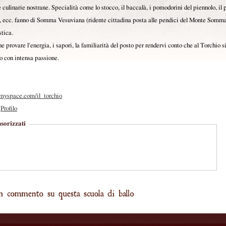
 culinarie nostrane. Specialità come lo stocco, il baccalà, i pomodorini del piennolo, il 
, ecc. fanno di Somma Vesuviana (ridente cittadina posta alle pendici del Monte Somm
stica.
e provare l'energia, i sapori, la familiarità del posto per rendervi conto che al Torchio si
go con intensa passione.
yspace.com/il_torchio
Profilo
sorizzati