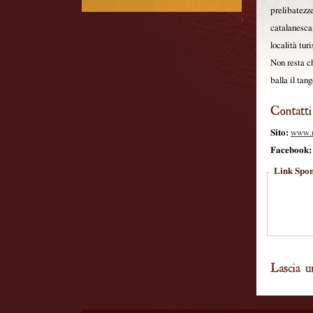
prelibatezze
catalanesca
località turi
Non resta ch
balla il tan
Sito:
www.m
Facebook:
Link Spon