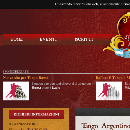
Utilizzando il nostro sito web, si acconsente all'us
Balla Tango
SPONSORIZZATE
Nuovo sito per Tango Roma
Ballare il Tango a M
Il nuovo sito con tutti gli eventi di tango per
Sco
Roma
e per il
Lazio
.
Mil
RICHIEDI INFORMAZIONI
ORGANIZZATORE