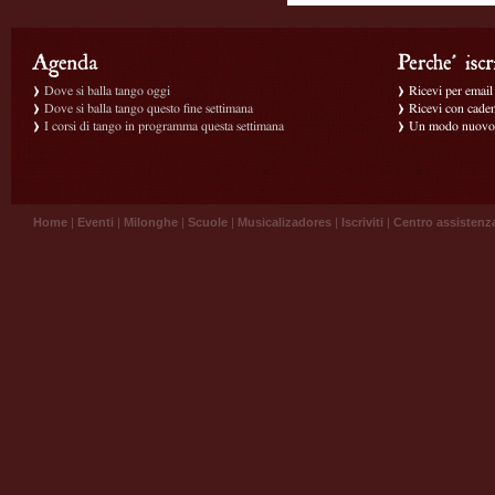
Dove si balla tango oggi
Ricevi per email g
Dove si balla tango questo fine settimana
Ricevi con caden
I corsi di tango in programma questa settimana
Un modo nuovo p
Home
|
Eventi
|
Milonghe
|
Scuole
|
Musicalizadores
|
Iscriviti
|
Centro assistenz