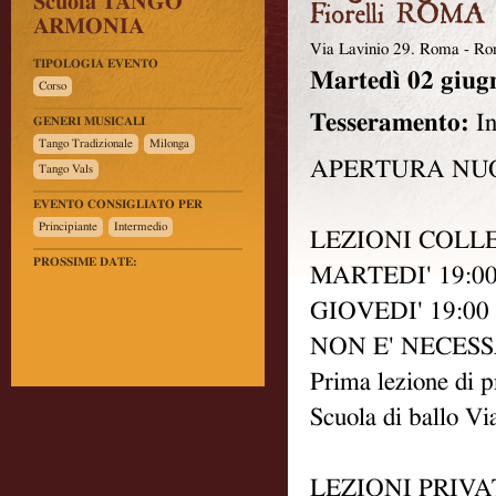
Scuola TANGO
ARMONIA
Via Lavinio 29. Roma
-
Ro
TIPOLOGIA EVENTO
Martedì
02 giugn
Corso
Tesseramento:
In
GENERI MUSICALI
Tango Tradizionale
Milonga
APERTURA NUO
Tango Vals
EVENTO CONSIGLIATO PER
Principiante
Intermedio
LEZIONI COLL
PROSSIME DATE:
MARTEDI' 19:00 
GIOVEDI' 19:00 
NON E' NECES
Prima lezione di
Scuola di ballo V
LEZIONI PRIVA