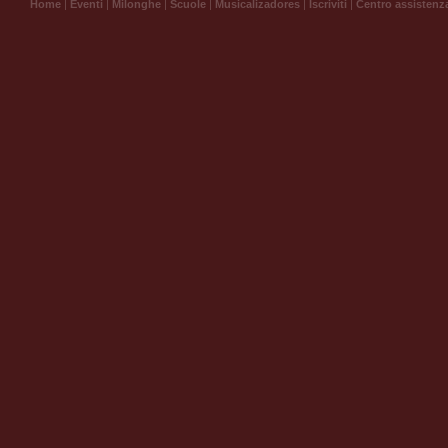
Home
|
Eventi
|
Milonghe
|
Scuole
|
Musicalizadores
|
Iscriviti
|
Centro assistenz