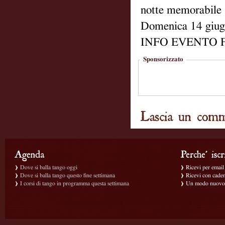
notte memorabile
Domenica 14 giugn
INFO EVENTO F
Sponsorizzato
Dove si balla tango oggi
Ricevi per email g
Dove si balla tango questo fine settimana
Ricevi con caden
I corsi di tango in programma questa settimana
Un modo nuovo p