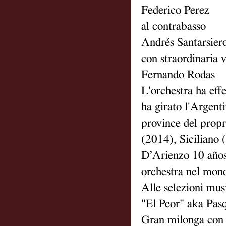
Federico Perez
al contrabasso
Andrés Santarsier
con straordinaria 
Fernando Rodas
L'orchestra ha eff
ha girato l'Argenti
province del prop
(2014), Siciliano 
D’Arienzo 10 años
orchestra nel mon
Alle selezioni mus
"El Peor" aka Pas
Gran milonga con 