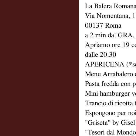
La Balera Roman
Via Nomentana, 
00137 Roma
a 2 min dal GRA, 
Apriamo ore 19 con
dalle 20:30
APERICENA (*sol
Menu Arrabalero 
Pasta fredda con p
Mini hamburger veg
Trancio di ricotta 
Espongono per noi 
"Griseta" by Gise
"Tesori dal Mondo