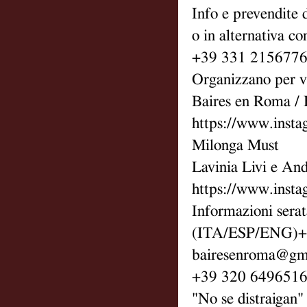
Info e prevendite
o in alternativa co
+39 331 2156776
Organizzano per vo
Baires en Roma / 
https://www.inst
Milonga Must
Lavinia Livi e An
https://www.inst
Informazioni sera
(ITA/ESP/ENG)+
bairesenroma@gm
+39 320 6496516
"No se distraigan"