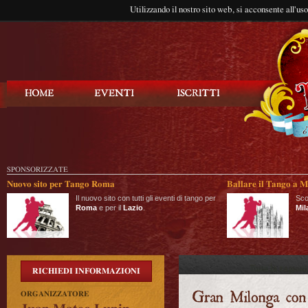
Utilizzando il nostro sito web, si acconsente all'us
Balla Tango
SPONSORIZZATE
Nuovo sito per Tango Roma
Ballare il Tango a M
Il nuovo sito con tutti gli eventi di tango per
Sco
Roma
e per il
Lazio
.
Mil
RICHIEDI INFORMAZIONI
ORGANIZZATORE