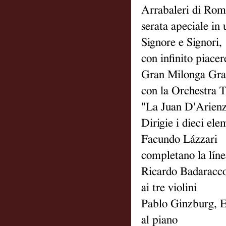
Arrabaleri di Rom
serata apeciale i
Signore e Signori,
con infinito piacer
Gran Milonga Gr
con la Orchestra 
"La Juan D'Arien
Dirigie i dieci ele
Facundo Lázzari
completano la lín
Ricardo Badaracco
ai tre violini
Pablo Ginzburg, E
al piano