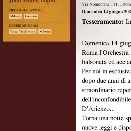
Juan Mateo Lupin
Via Nomentana 1111, Rom
TIPOLOGIA EVENTO
Domenica
14 giugno 2026
Milonga
Concerto
Tesseramento:
In
GENERI MUSICALI
Tango Tradizionale
Milonga
Domenica 14 giugn
Roma l'Orchestra 
balsonata ed acclam
Per noi in esclusiv
dopo due anni di as
straordinario reper
dell'inconfondibil
D'Arienzo...
Torna una notte sp
nuove leggi e dispo