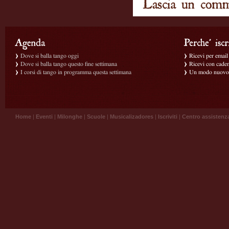
Dove si balla tango oggi
Ricevi per email g
Dove si balla tango questo fine settimana
Ricevi con caden
I corsi di tango in programma questa settimana
Un modo nuovo p
Home
|
Eventi
|
Milonghe
|
Scuole
|
Musicalizadores
|
Iscriviti
|
Centro assistenz