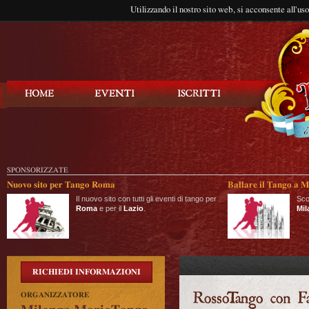
Utilizzando il nostro sito web, si acconsente all'us
Balla Tango
SPONSORIZZATE
Nuovo sito per Tango Roma
Ballare il Tango a M
Il nuovo sito con tutti gli eventi di tango per
Sco
Roma
e per il
Lazio
.
Mil
RICHIEDI INFORMAZIONI
ORGANIZZATORE