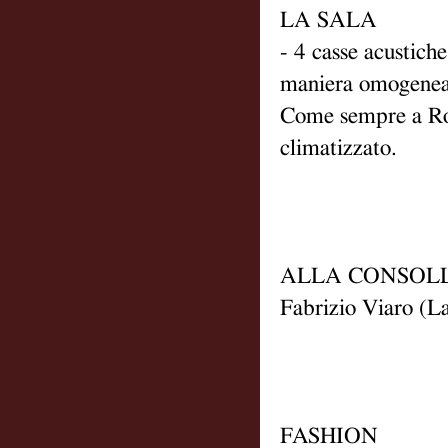
LA SALA
- 4 casse acustich
maniera omogenea i
Come sempre a Ros
climatizzato.
ALLA CONSOL
Fabrizio Viaro (La
FASHION