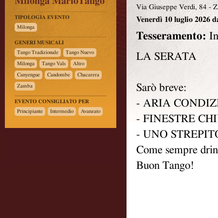
Milonga MarioTango
Via Giuseppe Verdi, 84
-
Z
TIPOLOGIA EVENTO
Venerdì
10 luglio 2026 da
Milonga
Tesseramento:
In
GENERI MUSICALI
Tango Tradizionale
Tango Nuevo
LA SERATA
Milonga
Tango Vals
Altro
Canyengue
Candombe
Chacarera
Sarò breve:
Zamba
- ARIA CONDI
EVENTO CONSIGLIATO PER
Principiante
Intermedio
Avanzato
- FINESTRE CH
- UNO STREPIT
Come sempre drin
Buon Tango!