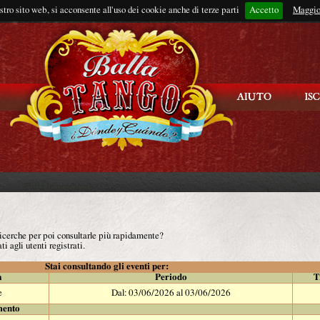
ostro sito web, si acconsente all'uso dei cookie anche di terze parti
Accetto
Rimani connes
Maggio
 ricerche per poi consultarle più rapidamente?
ti agli utenti registrati.
Stai consultando gli eventi per:
à
Periodo
T
e
Dal: 03/06/2026 al 03/06/2026
mento