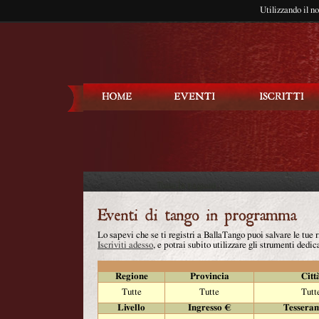
Utilizzando il n
Balla Tango
Lo sapevi che se ti registri a BallaTango puoi salvare le tue
Iscriviti adesso
, e potrai subito utilizzare gli strumenti dedica
Regione
Provincia
Citt
Tutte
Tutte
Tutt
Livello
Ingresso €
Tessera