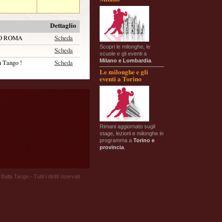
Dettaglio
RO ROMA
Scheda
Scopri le milonghe, le
Scheda
scuole e gli eventi a
Milano e Lombardia
.
ù Tango !
Scheda
Le milonghe e gli
eventi a Torino
Rimani aggiornato sugli
stage, lezioni e milonghe in
programma a
Torino e
provincia
.
Balla Tango - Tutti i diritti riservati