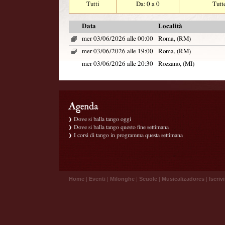
Tutti
Da: 0 a 0
Tutt
Data
Località
mer 03/06/2026 alle 00:00
Roma, (RM)
mer 03/06/2026 alle 19:00
Roma, (RM)
mer 03/06/2026 alle 20:30
Rozzano, (MI)
Dove si balla tango oggi
Dove si balla tango questo fine settimana
I corsi di tango in programma questa settimana
Home
|
Eventi
|
Milonghe
|
Scuole
|
Musicalizadores
|
Iscrivi