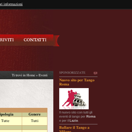
so?
ri informazioni
oppure
Iscriviti
SPONSORIZZATE
Ti trovi in
Home
»
Eventi
Nuovo sito per Tango
Roma
Il nuovo sito con tutti gli
ipologia
Genere
eventi di tango per
Roma
e per il
Lazio
.
Tutte
Tutti
Ballare il Tango a
Milano