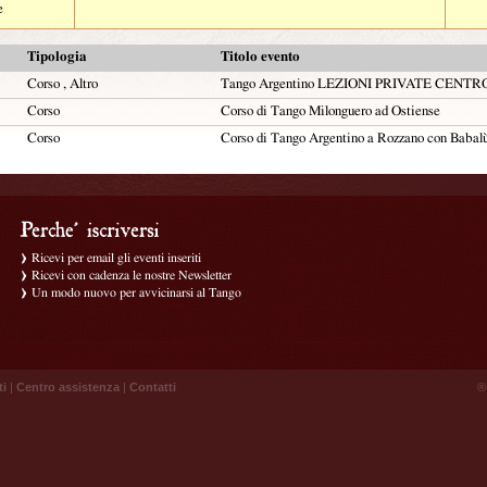
e
Tipologia
Titolo evento
Corso , Altro
Tango Argentino LEZIONI PRIVATE CENT
Corso
Corso di Tango Milonguero ad Ostiense
Corso
Corso di Tango Argentino a Rozzano con Babal
Ricevi per email gli eventi inseriti
Ricevi con cadenza le nostre Newsletter
Un modo nuovo per avvicinarsi al Tango
ti
|
Centro assistenza
|
Contatti
® 