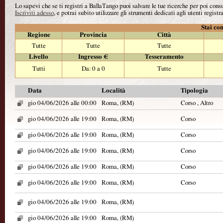
Lo sapevi che se ti registri a BallaTango puoi salvare le tue ricerche per poi con
Iscriviti adesso
, e potrai subito utilizzare gli strumenti dedicati agli utenti registra
Stai con
Regione
Provincia
Città
Tutte
Tutte
Tutte
Livello
Ingresso €
Tesseramento
Tutti
Da: 0 a 0
Tutte
Data
Località
Tipologia
gio 04/06/2026 alle 00:00
Roma, (RM)
Corso , Altro
gio 04/06/2026 alle 19:00
Roma, (RM)
Corso
gio 04/06/2026 alle 19:00
Roma, (RM)
Corso
gio 04/06/2026 alle 19:00
Roma, (RM)
Corso
gio 04/06/2026 alle 19:00
Roma, (RM)
Corso
gio 04/06/2026 alle 19:00
Roma, (RM)
Corso
gio 04/06/2026 alle 19:00
Roma, (RM)
gio 04/06/2026 alle 19:00
Roma, (RM)