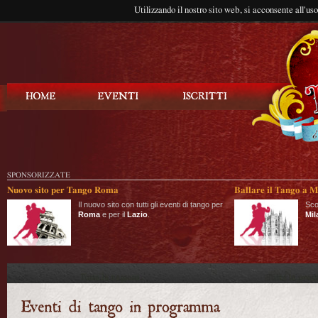
Utilizzando il nostro sito web, si acconsente all'us
Balla Tango
SPONSORIZZATE
Nuovo sito per Tango Roma
Ballare il Tango a M
Il nuovo sito con tutti gli eventi di tango per
Sco
Roma
e per il
Lazio
.
Mil