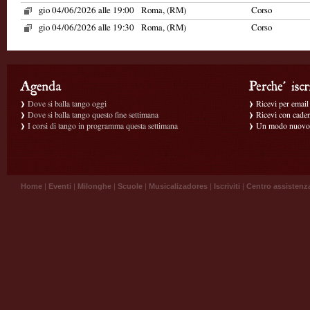
gio 04/06/2026 alle 19:00
Roma, (RM)
Corso
gio 04/06/2026 alle 19:30
Roma, (RM)
Corso
Dove si balla tango oggi
Ricevi per email g
Dove si balla tango questo fine settimana
Ricevi con caden
I corsi di tango in programma questa settimana
Un modo nuovo p
Home
|
Eventi
|
Milonghe
|
Scuole
|
Musicalizadores
|
Iscriviti
|
Centro assistenz