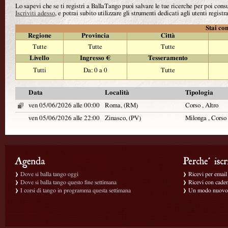
Lo sapevi che se ti registri a BallaTango puoi salvare le tue ricerche per poi con
Iscriviti adesso
, e potrai subito utilizzare gli strumenti dedicati agli utenti registra
Stai con
Regione
Provincia
Città
Tutte
Tutte
Tutte
Livello
Ingresso €
Tesseramento
Tutti
Da: 0 a 0
Tutte
Data
Località
Tipologia
ven 05/06/2026 alle 00:00
Roma, (RM)
Corso , Altro
ven 05/06/2026 alle 22:00
Zinasco, (PV)
Milonga , Corso
Dove si balla tango oggi
Ricevi per email g
Dove si balla tango questo fine settimana
Ricevi con caden
I corsi di tango in programma questa settimana
Un modo nuovo p