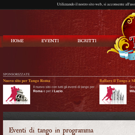
Utilizzando il nostro sito web, si acconsente all'us
Balla Tango
SPONSORIZZATE
Nuovo sito per Tango Roma
Ballare il Tango a M
Il nuovo sito con tutti gli eventi di tango per
Sco
Roma
e per il
Lazio
.
Mil