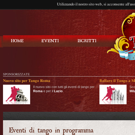
Utilizzando il nostro sito web, si acconsente all'us
Balla Tango
SPONSORIZZATE
Nuovo sito per Tango Roma
Ballare il Tango a M
Il nuovo sito con tutti gli eventi di tango per
Sco
Roma
e per il
Lazio
.
Mil