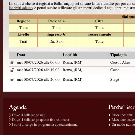
Lo sapevi che se ti registri a BallaTango puoi salvare le tue ricerche per poi con
Iscriviti adesso
, e potrai subito utilizzare gli strumenti dedicati agli utenti registra
Stai con
Regione
Provincia
Città
Tutte
Tutte
Tutte
Livello
Ingresso €
Tesseramento
Tutti
Da: 0 a 0
Tutte
Data
Località
Tipologia
mer 08/07/2026 alle 00:00
Roma, (RM)
Corso , Altro
mer 08/07/2026 alle 19:00
Roma, (RM)
Corso
mer 08/07/2026 alle 20:00
Roma, (RM)
Stage
Dove si balla tango oggi
Ricevi per email g
Dove si balla tango questo fine settimana
Ricevi con caden
I corsi di tango in programma questa settimana
Un modo nuovo p