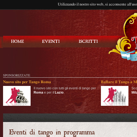
Utilizzando il nostro sito web, si acconsente all'us
Balla Tango
SPONSORIZZATE
Nuovo sito per Tango Roma
Ballare il Tango a M
Il nuovo sito con tutti gli eventi di tango per
Sco
Roma
e per il
Lazio
.
Mil