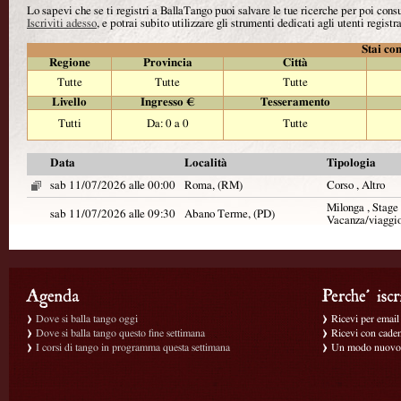
Lo sapevi che se ti registri a BallaTango puoi salvare le tue ricerche per poi con
Iscriviti adesso
, e potrai subito utilizzare gli strumenti dedicati agli utenti registra
Stai con
Regione
Provincia
Città
Tutte
Tutte
Tutte
Livello
Ingresso €
Tesseramento
Tutti
Da: 0 a 0
Tutte
Data
Località
Tipologia
sab 11/07/2026 alle 00:00
Roma, (RM)
Corso , Altro
Milonga , Stage ,
sab 11/07/2026 alle 09:30
Abano Terme, (PD)
Vacanza/viaggi
Dove si balla tango oggi
Ricevi per email g
Dove si balla tango questo fine settimana
Ricevi con caden
I corsi di tango in programma questa settimana
Un modo nuovo p