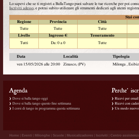
Lo sapevi che se ti registri a BallaTango puoi salvare le tue ricerche per poi con
Iscriviti adesso
, e potrai subito utilizzare gli strumenti dedicati agli utenti registra
Stai con
Regione
Provincia
Città
Tutte
Tutte
Tutte
Livello
Ingresso €
Tesseramento
Tutti
Da: 0 a 0
Tutte
Data
Località
Tipologia
ven 15/05/2026 alle 20:00
Zinasco, (PV)
Milonga , Esibiz
Dove si balla tango oggi
Ricevi per email g
Dove si balla tango questo fine settimana
Ricevi con caden
I corsi di tango in programma questa settimana
Un modo nuovo p
Home
|
Eventi
|
Milonghe
|
Scuole
|
Musicalizadores
|
Iscriviti
|
Centro assistenz