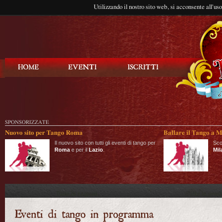
Utilizzando il nostro sito web, si acconsente all'us
Balla Tango
SPONSORIZZATE
Nuovo sito per Tango Roma
Ballare il Tango a M
Il nuovo sito con tutti gli eventi di tango per
Sco
Roma
e per il
Lazio
.
Mil