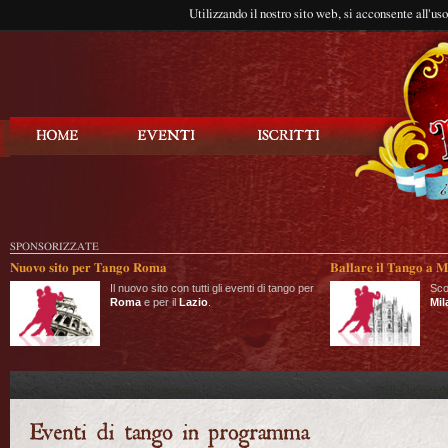
Utilizzando il nostro sito web, si acconsente all'us
Balla Tango
SPONSORIZZATE
Nuovo sito per Tango Roma
Ballare il Tango a M
Il nuovo sito con tutti gli eventi di tango per
Sco
Roma
e per il
Lazio
.
Mil