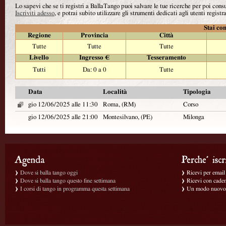
Lo sapevi che se ti registri a BallaTango puoi salvare le tue ricerche per poi con
Iscriviti adesso
, e potrai subito utilizzare gli strumenti dedicati agli utenti registra
Stai con
Regione
Provincia
Città
Tutte
Tutte
Tutte
Livello
Ingresso €
Tesseramento
Tutti
Da: 0 a 0
Tutte
Data
Località
Tipologia
gio 12/06/2025 alle 11:30
Roma, (RM)
Corso
gio 12/06/2025 alle 21:00
Montesilvano, (PE)
Milonga
Dove si balla tango oggi
Ricevi per email g
Dove si balla tango questo fine settimana
Ricevi con caden
I corsi di tango in programma questa settimana
Un modo nuovo p