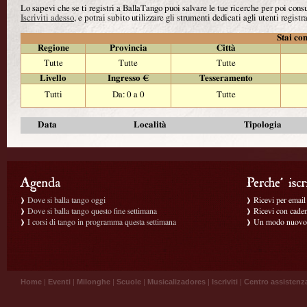
Lo sapevi che se ti registri a BallaTango puoi salvare le tue ricerche per poi con
Iscriviti adesso
, e potrai subito utilizzare gli strumenti dedicati agli utenti registra
Stai con
Regione
Provincia
Città
Tutte
Tutte
Tutte
Livello
Ingresso €
Tesseramento
Tutti
Da: 0 a 0
Tutte
Data
Località
Tipologia
Dove si balla tango oggi
Ricevi per email g
Dove si balla tango questo fine settimana
Ricevi con caden
I corsi di tango in programma questa settimana
Un modo nuovo p
Home
|
Eventi
|
Milonghe
|
Scuole
|
Musicalizadores
|
Iscriviti
|
Centro assistenz