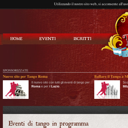
Utilizzando il nostro sito web, si acconsente all'us
Balla Tango
SPONSORIZZATE
Nuovo sito per Tango Roma
Ballare il Tango a M
Il nuovo sito con tutti gli eventi di tango per
Sco
Roma
e per il
Lazio
.
Mil