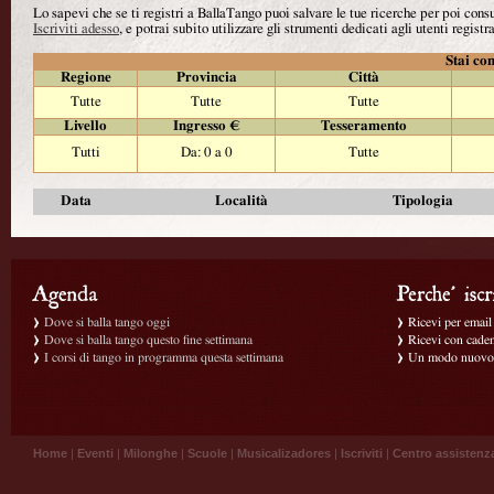
Lo sapevi che se ti registri a BallaTango puoi salvare le tue ricerche per poi con
Iscriviti adesso
, e potrai subito utilizzare gli strumenti dedicati agli utenti registra
Stai con
Regione
Provincia
Città
Tutte
Tutte
Tutte
Livello
Ingresso €
Tesseramento
Tutti
Da: 0 a 0
Tutte
Data
Località
Tipologia
Dove si balla tango oggi
Ricevi per email g
Dove si balla tango questo fine settimana
Ricevi con caden
I corsi di tango in programma questa settimana
Un modo nuovo p
Home
|
Eventi
|
Milonghe
|
Scuole
|
Musicalizadores
|
Iscriviti
|
Centro assistenz