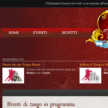
Utilizzando il nostro sito web, si acconsente all'us
Balla Tango
SPONSORIZZATE
Nuovo sito per Tango Roma
Ballare il Tango a M
Il nuovo sito con tutti gli eventi di tango per
Sco
Roma
e per il
Lazio
.
Mil