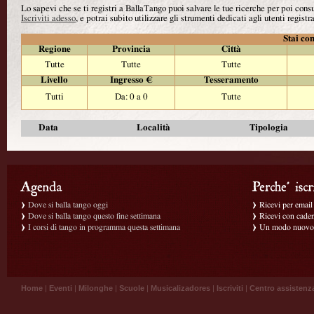
Lo sapevi che se ti registri a BallaTango puoi salvare le tue ricerche per poi con
Iscriviti adesso
, e potrai subito utilizzare gli strumenti dedicati agli utenti registra
Stai con
Regione
Provincia
Città
Tutte
Tutte
Tutte
Livello
Ingresso €
Tesseramento
Tutti
Da: 0 a 0
Tutte
Data
Località
Tipologia
Dove si balla tango oggi
Ricevi per email g
Dove si balla tango questo fine settimana
Ricevi con caden
I corsi di tango in programma questa settimana
Un modo nuovo p
Home
|
Eventi
|
Milonghe
|
Scuole
|
Musicalizadores
|
Iscriviti
|
Centro assistenz