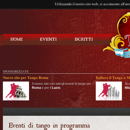
Utilizzando il nostro sito web, si acconsente all'us
Balla Tango
SPONSORIZZATE
Nuovo sito per Tango Roma
Ballare il Tango a M
Il nuovo sito con tutti gli eventi di tango per
Sco
Roma
e per il
Lazio
.
Mil