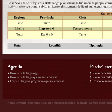
Lo sapevi che se ti registri a BallaTango puoi salvare le tue ricerche per poi con
Iscriviti adesso
, e potrai subito utilizzare gli strumenti dedicati agli utenti registra
Stai con
Regione
Provincia
Città
Tutte
Tutte
Tutte
Livello
Ingresso €
Tesseramento
Tutti
Da: 0 a 0
Tutte
Data
Località
Tipologia
Dove si balla tango oggi
Ricevi per email g
Dove si balla tango questo fine settimana
Ricevi con caden
I corsi di tango in programma questa settimana
Un modo nuovo p
Home
|
Eventi
|
Milonghe
|
Scuole
|
Musicalizadores
|
Iscriviti
|
Centro assistenz