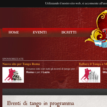
Utilizzando il nostro sito web, si acconsente all'us
Balla Tango
SPONSORIZZATE
Nuovo sito per Tango Roma
Ballare il Tango a M
Il nuovo sito con tutti gli eventi di tango per
Sco
Roma
e per il
Lazio
.
Mil