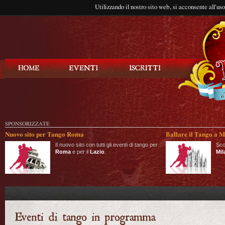
Utilizzando il nostro sito web, si acconsente all'us
Balla Tango
SPONSORIZZATE
Nuovo sito per Tango Roma
Ballare il Tango a M
Il nuovo sito con tutti gli eventi di tango per
Sco
Roma
e per il
Lazio
.
Mil