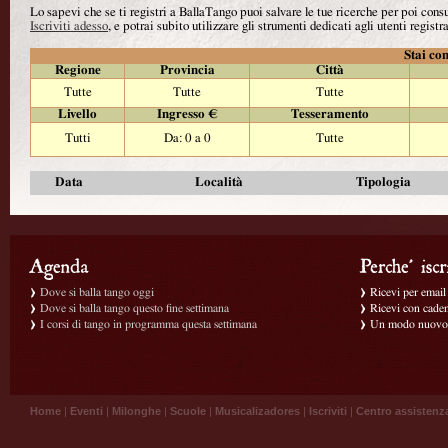
Lo sapevi che se ti registri a BallaTango puoi salvare le tue ricerche per poi con
Iscriviti adesso
, e potrai subito utilizzare gli strumenti dedicati agli utenti registra
Stai con
Regione
Provincia
Città
Tutte
Tutte
Tutte
Livello
Ingresso €
Tesseramento
Tutti
Da: 0 a 0
Tutte
Data
Località
Tipologia
Dove si balla tango oggi
Ricevi per email g
Dove si balla tango questo fine settimana
Ricevi con caden
I corsi di tango in programma questa settimana
Un modo nuovo p
Home
|
Eventi
|
Milonghe
|
Scuole
|
Musicalizadores
|
Iscriviti
|
Centro assistenz